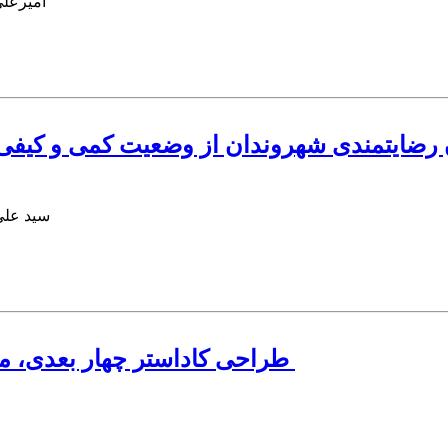
امیرعلی
ضایتمندی شهروندان از وضعیت کمی و کیفی ف
سید علی
طراحی کاداستر چهار بعدی، مطالعه موردی: منطقه‌ای از (ایران: تهران)‏‎ ‎