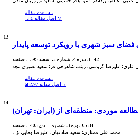
 علایی؛ عباس یزدانفر؛ سید باقر حسینی؛ سعید نوروزیان ملکی
مشاهده مقاله
1.86 M
اصل مقاله
13.
ضای سبز شهری با رویکرد توسعه پایدار
31-42
دوره 4، شماره 2، اسفند 1395، صفحه
 علوی؛ علیرضا گروسی؛ زینب شاهرخی فر؛ سعید نصیری مجد
مشاهده مقاله
682.97 K
اصل مقاله
14.
65-84
دوره 3، شماره 1، دی 1403، صفحه
محمد علی ممتازی؛ سعید صادقیان؛ علیرضا وفایی نژاد