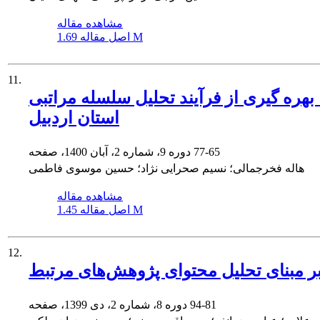
مشاهده مقاله
1.69 M
اصل مقاله
11.
یند تحلیل سلسله مراتبی (AHP) مورد پژوهی: روستای سردابه
استان اردبیل
77-65
دوره 9، شماره 2، آبان 1400، صفحه
هاله فخرجمالی؛ نسیم صحرایی نژاد؛ حسین موسوی فاطمی
مشاهده مقاله
1.45 M
اصل مقاله
12.
ر مبنای تحلیل محتوای پژوهش‌های مرتبط
94-81
دوره 8، شماره 2، دی 1399، صفحه