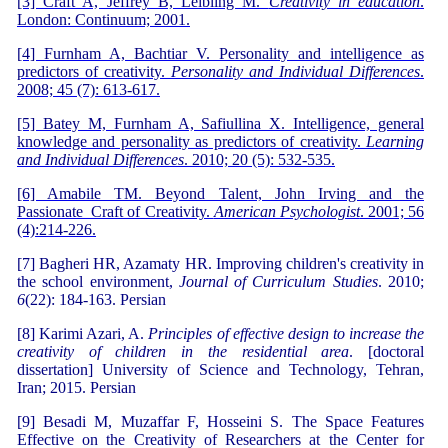
[3] Craft A, Jeffrey B, Leibling M.
Creativity in education
.
London: Continuum; 2001.
[4] Furnham A, Bachtiar V. Personality and intelligence as
predictors of creativity.
Personality and Individual Differences
.
2008; 45 (7): 613-617.
[5] Batey M, Furnham A, Safiullina X. Intelligence, general
knowledge and personality as predictors of creativity.
Learning
and Individual Differences
. 2010; 20 (5): 532-535.
[6] Amabile TM. Beyond Talent, John Irving and the
Passionate Craft of Creativity.
American Psychologist
. 2001; 56
(4):214-226.
[7] Bagheri HR, Azamaty HR. Improving children's creativity in
the school environment,
Journal of Curriculum Studies
. 2010;
6
(22): 184-163. Persian
[8] Karimi Azari, A.
Principles of effective design to increase the
creativity of children in the residential area
. [doctoral
dissertation] University of Science and Technology, Tehran,
Iran; 2015. Persian
[9] Besadi M, Muzaffar F, Hosseini S. The Space Features
Effective on the Creativity of Researchers at the Center for