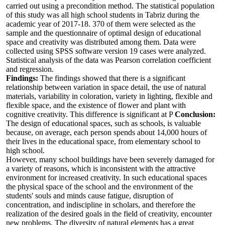
carried out using a precondition method. The statistical population
of this study was all high school students in Tabriz during the
academic year of 2017-18. 370 of them were selected as the
sample and the questionnaire of optimal design of educational
space and creativity was distributed among them. Data were
collected using SPSS software version 19 cases were analyzed.
Statistical analysis of the data was Pearson correlation coefficient
and regression.
Findings:
The findings showed that there is a significant
relationship between variation in space detail, the use of natural
materials, variability in coloration, variety in lighting, flexible and
flexible space, and the existence of flower and plant with
cognitive creativity. This difference is significant at P
Conclusion:
The design of educational spaces, such as schools, is valuable
because, on average, each person spends about 14,000 hours of
their lives in the educational space, from elementary school to
high school.
However, many school buildings have been severely damaged for
a variety of reasons, which is inconsistent with the attractive
environment for increased creativity. In such educational spaces
the physical space of the school and the environment of the
students' souls and minds cause fatigue, disruption of
concentration, and indiscipline in scholars, and therefore the
realization of the desired goals in the field of creativity, encounter
new problems. The diversity of natural elements has a great