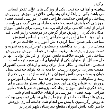
چکیده
پیشینه و اهداف
خلاقیت، یکی از ویژگی های عالی تفکر انسانی
می باشد. یکی از راهکارهای پشتیبانی خلاق در آموزش و پرورش
شناختی و افزایش خلاقیت، طراحی فضای آموزشی است. فضای
آموزشی که با هدف تقویت خلاقیت طراحی می گردد می بایست
فراتر از ایجاد کلاسی برای ارائه برنامه درسی، برای دانش آموزان
امکان یادگیری از طریق قرار گرفتن در موقعیت را نیز ایجاد کند.
بر این مبنا، فضای آموزشی طراحی شده بر اساس آموزش
شناختی باید ضمن آشنا کردن دانش آموزان با خلاقیت در حل
مسائل باز، آنها را به مکاشفه و جستجو دعوت کرده و به تجربه و
دست ورزی با پدیده ها ترغیب نماید. در حیطه آموزش و پرورش
شناختی نیز،‌ تقویت خلاقیت دانش آموزان و افزایش توانایی آنها در
حل مسائل باز بعنوان یکی از اولویتهای اصلی مورد توجه است.
همچنین، خلاقیت و ابتکار عمل برای رشد و ارتقای علمی کشور از
اهمیت بسزایی برخوردار است. جامعه‌ای که بتواند خلاقیت نسل
جوان و به خصوص دانش آموزان را فراهم سازد به طور حتم از
رشد و شکوفایی علمی بهره مند خواهد شد. سازمان آموزش و
پرورش به عنوان متولی این بخش می تواند بستر مناسبی برای
رشد فکری دانش آموزان ایجاد کند. پژوهش حاضر با هدف تاثیر
طراحی بهینه فضای آموزشی بر ارتقای خلاقیت انجام شد.
روش ها:
مطالعه حاضر از نوع طرح های تحلیلی توصیفی بود که
به روش رگرسیون یا پیش بین انجام شد. جامعه آماری پژوهش
حاضر کلیه دانش آموزان مقطع دبیرستان شهر تبریز در