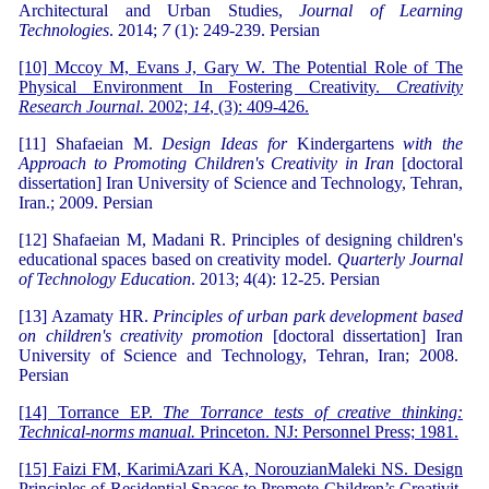
Architectural and Urban Studies,
Journal of Learning
Technologies
. 2014;
7
(1): 249-239. Persian
[10] Mccoy M, Evans J, Gary W. The Potential Role of The
Physical Environment In Fostering Creativity.
Creativity
Research Journal
. 2002;
14
, (3): 409-426.
[11] Shafaeian M.
Design Ideas for
Kindergartens
with the
Approach to Promoting Children's Creativity in Iran
[doctoral
dissertation] Iran University of Science and Technology, Tehran,
Iran.; 2009. Persian
[12] Shafaeian M, Madani R. Principles of designing children's
educational spaces based on creativity model.
Quarterly Journal
of Technology Education
. 2013; 4(4): 12-25. Persian
[13] Azamaty HR.
Principles of urban park development based
on children's creativity promotion
[doctoral dissertation] Iran
University of Science and Technology, Tehran, Iran; 2008.
Persian
[14] Torrance EP.
The Torrance tests of creative thinking:
Technical-norms manual.
Princeton. NJ: Personnel Press; 1981.
[15] Faizi FM, KarimiAzari KA, NorouzianMaleki NS. Design
Principles of Residential Spaces to Promote Children’s Creativit.