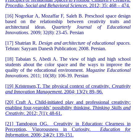
Procedia- Social and Behavioral Sciences
. 2012; 35: 468 – 474.
[16] Nogrekar A, Mozaffar F, Saleh B. Preschool space design
based on the relationship between creativity traits and
architectural ideas.
Quarterly Journal of Educational
Innovations
. 2009; 32(8): 23-45. Persian
[17] Shatrian R.
Design and architecture of educational spaces
.
Tehran: Sayyam Danesh Publication; 2008. Persian.
[18] Tabaian S, Abedi A. The view of high and high school
students about the color space and the ways to improve the
quality of the educational environment.
Magazine Educational
Innovations
. 2011; 10(38): 106-39. Persian
[19] Kristensen,T. The physical context of creativity.
Creativity
and Innovation Management
. 2004; 13(2): 89–96.
[20] Craft A. Child-initiated play and professional creativity:
enabling four-yearolds’ possibility thinking.
Thinking Skills and
Creativity
. 2012;
7
(1): 48-61.
[21] Tamdogon OG. Creativity in Education: Clearness in
Perception, Vigorousness in Curiosity.
Education for
Information.
2006; 24(2): 139-151.