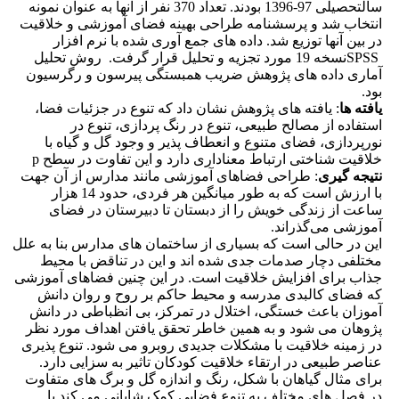
سالتحصیلی 97-1396 بودند. تعداد 370 نفر از آنها به عنوان نمونه
انتخاب شد و پرسشنامه طراحی بهینه فضای آموزشی و خلاقیت
در بین آنها توزیع شد. داده های جمع آوری شده با نرم افزار
SPSSنسخه 19 مورد تجزیه و تحلیل قرار گرفت. روش تحلیل
آماری داده های پژوهش ضریب همبستگی پیرسون و رگرسیون
بود.
یافته ها
: یافته های پژوهش نشان داد که تنوع در جزئیات فضا،
استفاده از مصالح طبیعی، تنوع در رنگ پردازی، تنوع در
نورپردازی، فضای متنوع و انعطاف پذیر و وجود گل و گیاه با
خلاقیت شناختی ارتباط معناداری دارد و این تفاوت در سطح p
نتیجه گیری
: طراحی فضاهای آموزشی مانند مدارس از آن جهت
با ارزش است که به طور میانگین هر فردی، حدود 14 هزار
ساعت از زندگی خویش را از دبستان تا دبیرستان در فضای
آموزشی می‌گذراند.
این در حالی است که بسیاری از ساختمان های مدارس بنا به علل
مختلفی دچار صدمات جدی شده اند و این در تناقض با محیط
جذاب برای افزایش خلاقیت است. در این چنین فضاهای آموزشی
که فضای کالبدی مدرسه و محیط حاکم بر روح و روان دانش
آموزان باعث خستگی، اختلال در تمرکز، بی انظباطی در دانش
پژوهان می شود و به همین خاطر تحقق یافتن اهداف مورد نظر
در زمینه خلاقیت با مشکلات جدیدی روبرو می شود. تنوع پذیری
عناصر طبیعی در ارتقاء خلاقیت کودکان تاثیر به سزایی دارد.
برای مثال گیاهان با شکل، رنگ و اندازه گل و برگ های متفاوت
در فصل های مختلف به تنوع فضایی کمک شایانی می کند یا