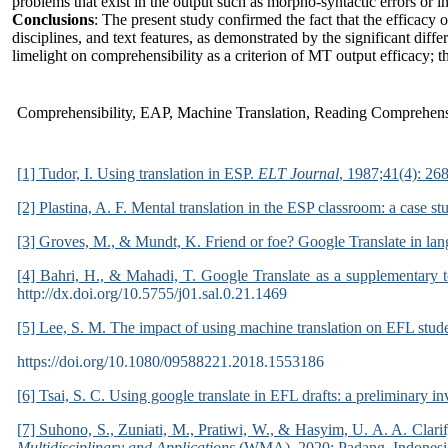
problems that exist in the output such as morpho-syntactic errors or in
Conclusions
: The present study confirmed the fact that the efficacy 
disciplines, and text features, as demonstrated by the significant d
limelight on comprehensibility as a criterion of MT output efficacy; t
Comprehensibility, EAP, Machine Translation, Reading Comprehen
[1] Tudor, I. Using translation in ESP.
ELT Journal
, 1987;41(4): 26
[2] Plastina, A. F. Mental translation in the ESP classroom: a case
[3] Groves, M., & Mundt, K. Friend or foe? Google Translate in la
[4] Bahri, H., & Mahadi, T. Google Translate as a supplementary t
http://dx.doi.org/10.5755/j01.sal.0.21.1469
[5] Lee, S. M. The impact of using machine translation on EFL stude
https://doi.org/10.1080/09588221.2018.1553186
[6] Tsai, S. C. Using google translate in EFL drafts: a preliminary in
[7] Suhono, S., Zuniati, M., Pratiwi, W., & Hasyim, U. A. A. Clari
Multidisciplinary and Applications
(WMA). 2020; Padang, Indonesi