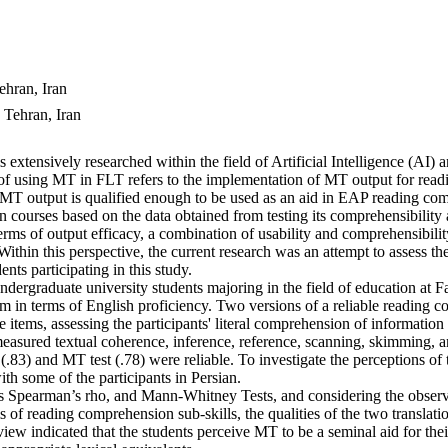
ehran, Iran
 Tehran, Iran
xtensively researched within the field of Artificial Intelligence (AI) a
of using MT in FLT refers to the implementation of MT output for read
r MT output is qualified enough to be used as an aid in EAP reading com
ourses based on the data obtained from testing its comprehensibility a
terms of output efficacy, a combination of usability and comprehensibil
Within this perspective, the current research was an attempt to assess t
s participating in this study.
undergraduate university students majoring in the field of education at
in terms of English proficiency. Two versions of a reliable reading 
 items, assessing the participants' literal comprehension of information
easured textual coherence, inference, reference, scanning, skimming, and
83) and MT test (.78) were reliable. To investigate the perceptions of 
th some of the participants in Persian.
as Spearman’s rho, and Mann-Whitney Tests, and considering the observed
 of reading comprehension sub-skills, the qualities of the two translat
view indicated that the students perceive MT to be a seminal aid for th