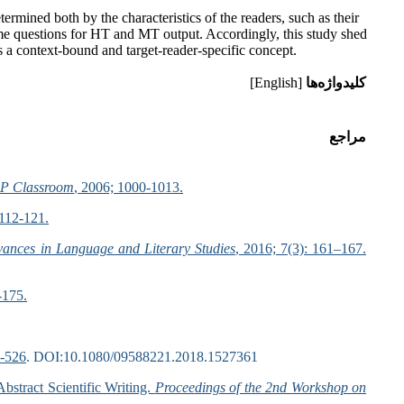
termined both by the characteristics of the readers, such as their
same questions for HT and MT output. Accordingly, this study shed
as a context-bound and target-reader-specific concept.
کلیدواژه‌ها
[English]
مراجع
ESP Classroom
, 2006; 1000-1013.
 112-121.
ances in Language and Literary Studies
, 2016; 7(3): 161–167.
-175.
0-526
. DOI:10.1080/09588221.2018.1527361
bstract Scientific Writing.
Proceedings of the 2nd Workshop on