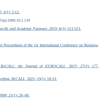
5; 2(1): 3-12.
5/jul.2009.10.1.139
Specific and Academic Purposes
.2019; 6(3): 513-523.
n Proceedings of the 1st International Conference on Business,
.
ReCALL: the Journal of EUROCALL
, 2015; 27(2): 177.
writing.
ReCALL,
2021; 33(1): 18-33.
2008; 21(1): 29–49.