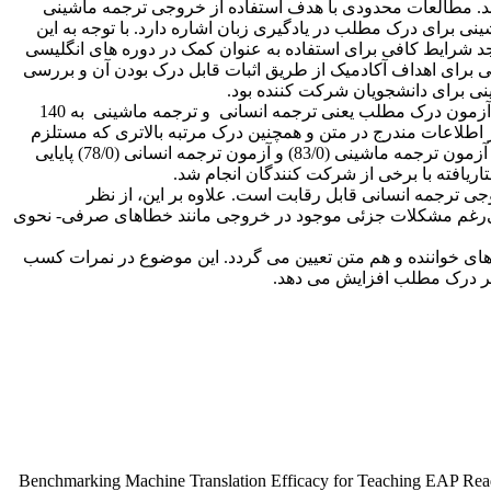
کند. مطالعات محدودی با هدف استفاده از خروجی ترجمه ماشینی
ی برای درک مطلب در یادگیری زبان اشاره دارد. با توجه به این
شرایط کافی برای استفاده به عنوان کمک در دوره های انگلیسی
برای اهداف آکادمیک از طریق اثبات قابل درک بودن آن و بررسی
ی برای دانشجویان شرکت کننده بود.
برای همگن‌سازی شرکت‌کنندگان از نظر تسلط به زبان انگلیسی، از آزمون تعیین سطح زبانی آکسفورد استفاده شد. دو نسخه از آزمون درک مطلب یعنی ترجمه انسانی و ترجمه ماشینی به 140
آیتم چند گزینه ای بود که درک شرکت کنندگان از اطلاعات مندرج در متن و همچنین درک مرتبه بالاتری که مستلزم
استنباط و نتیجه گیری بود را ارزیابی می کرد. به منظور بررسی پایایی آزمون‌ها از فرمول KR-21 استفاده شد و نتایج نشان داد که هر دو آزمون ترجمه ماشینی (83/0) و آزمون ترجمه انسانی (78/0) پایایی
ریافته با برخی از شرکت کنندگان انجام شد.
 ترجمه انسانی قابل رقابت است. علاوه بر این، از نظر
علی‌رغم مشکلات جزئی موجود در خروجی مانند خطاهای صرفی- نحوی
های خواننده و هم متن تعیین می گردد. این موضوع در نمرات کسب
 بر درک مطلب افزایش می دهد.
Benchmarking Machine Translation Efficacy for Teaching EAP Rea