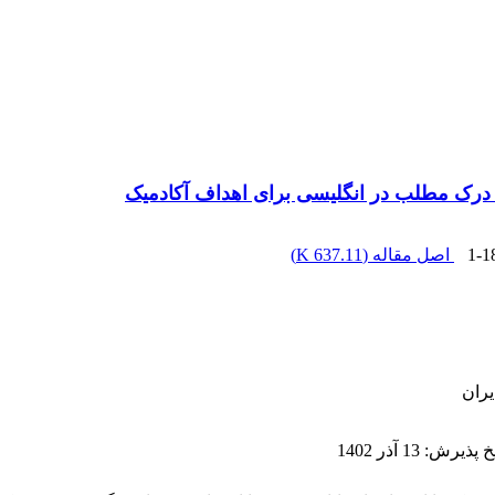
درک مطلب در انگلیسی برای اهداف آکادمیک
1-1
اصل مقاله (
637.11 K
)
یران
یخ پذیرش
:
13 آذر 1402