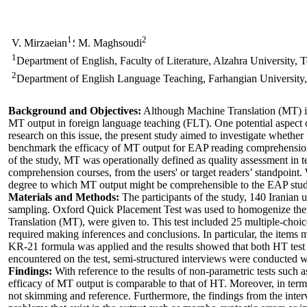
1
2
؛ M. Maghsoudi
V. Mirzaeian
1
Department of English, Faculty of Literature, Alzahra University, T
2
Department of English Language Teaching, Farhangian University,
Background and Objectives
:
Although Machine Translation (MT) is e
MT output in foreign language teaching (FLT). One potential aspect 
research on this issue, the present study aimed to investigate whethe
benchmark the efficacy of MT output for EAP reading comprehension c
of the study, MT was operationally defined as quality assessment in 
comprehension courses, from the users' or target readers’ standpoint. 
degree to which MT output might be comprehensible to the EAP student
Materials and Methods
:
The participants of the study, 140 Iranian 
sampling. Oxford Quick Placement Test was used to homogenize them 
Translation (MT), were given to. This test included 25 multiple-choice
required making inferences and conclusions. In particular, the items m
KR-21 formula was applied and the results showed that both HT test (.
encountered on the test, semi-structured interviews were conducted wi
Findings:
With reference to the results of non-parametric tests such 
efficacy of MT output is comparable to that of HT. Moreover, in terms
not skimming and reference. Furthermore, the findings from the inter