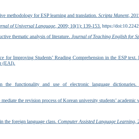
stive methodology for ESP learning and translation.
Scripta Manent
, 201
rnal of Universal Language
, 2009; 10(1): 139-153.
https://doi:10.2242
tive thematic analysis of literature.
Journal of Teaching English for 
ce for Improving Students’ Reading Comprehension in the ESP text. I
on
(EAI).
 the functionality and use of electronic language dictionaries
o mediate the revision process of Korean university students’ academic 
in the foreign language class.
Computer Assisted Language Learning
, 