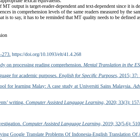
appropriate lexical equivalents.
of MT output is target-reader-dependent and text-dependent since it is de
ifferences in comprehension levels of the same readers measured by the 
hat is to say, it has to be reminded that MT quality needs to be defined 
sion
8-273.
https://doi.org/10.1093/elt/41.4.268
 study on processing reading comprehension.
Mental Translation in the 
nguage for academic purposes.
English for Specific Purposes
, 2015; 37:
ool for learning Malay: A case study at Universiti Sains Malaysia.
Adv
nts’ writing.
Computer Assisted Language Learning
, 2020; 33(3): 157
vestigation.
Computer Assisted Language Learning
, 2019; 32(5-6): 51
fying Google Translate Problems Of Indonesia-English Translation Of A
a.