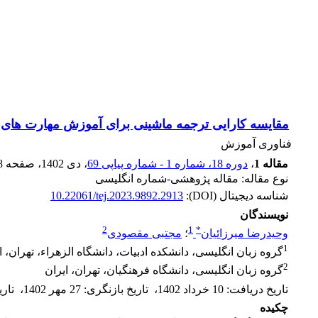
مقایسه کارایی ترجمه ماشینی برای آموزش مهارت های 
فناوری آموزش
مقاله 1
،
دوره 18، شماره 1 - شماره پیاپی 69
، دی 1402
، صفحه
8
نوع مقاله: مقاله پژوهشی-شماره انگلیسی
شناسه دیجیتال (DOI):
10.22061/tej.2023.9892.2913
نویسندگان
2
1
*
وحیدرضا میرزائیان
؛
مجتبی مقصودی
1
گروه زبان انگلیسی، دانشکده ادبیات، دانشگاه الزهراء، تهران، ا
2
گروه زبان انگلیسی، دانشگاه فرهنگیان، تهران، ایران
تاریخ دریافت
:
10 خرداد 1402
،
تاریخ بازنگری
:
27 مهر 1402
،
تار
چکیده