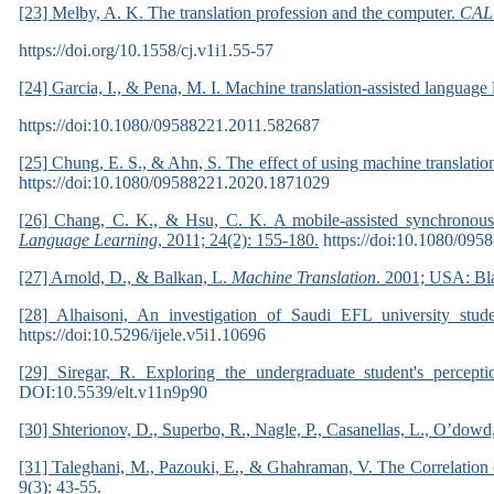
[23] Melby, A. K. The translation profession and the computer.
CAL
https://doi.org/10.1558/cj.v1i1.55-57
[24] Garcia, I., & Pena, M. I. Machine translation-assisted language 
https://doi:10.1080/09588221.2011.582687
[25] Chung, E. S., & Ahn, S. The effect of using machine translation 
https://doi:10.1080/09588221.2020.1871029
[26] Chang, C. K., & Hsu, C. K. A mobile-assisted synchronousl
Language Learning
, 2011; 24(2): 155-180.
https://doi:10.1080/09
[27] Arnold, D., & Balkan, L.
Machine Translation
. 2001; USA: Bla
[28] Alhaisoni, An investigation of Saudi EFL university stude
https://doi:10.5296/ijele.v5i1.10696
[29] Siregar, R. Exploring the undergraduate student's percept
DOI:10.5539/elt.v11n9p90
[30] Shterionov, D., Superbo, R., Nagle, P., Casanellas, L., O’d
[31] Taleghani, M., Pazouki, E., & Ghahraman, V. The Correlatio
9(3): 43-55.