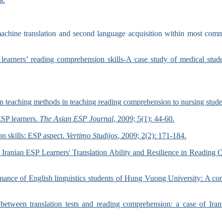
machine translation and second language acquisition within most comm
learners’ reading comprehension skills-A case study of medical stud
 teaching methods in teaching reading comprehension to nursing stude
ESP learners.
The Asian ESP Journal
, 2009; 5(1): 44-60.
on skills: ESP aspect.
Vertimo Studijos
, 2009; 2(2): 171-184.
Iranian ESP Learners' Translation Ability and Resilience in Reading
ance of English linguistics students of Hung Vuong University: A corr
between translation tests and reading comprehension: a case of Iran