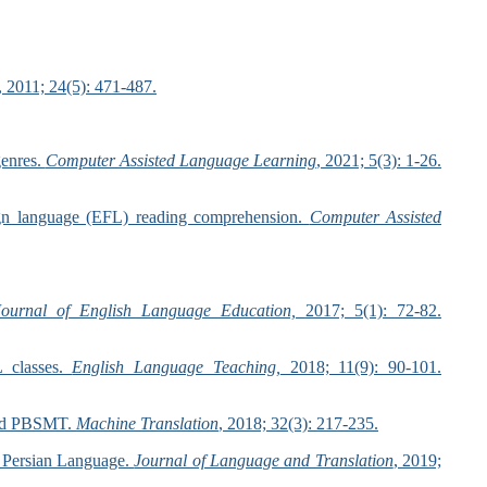
, 2011; 24(5): 471-487.
genres.
Computer Assisted Language Learning
, 2021; 5(3): 1-26.
eign language (EFL) reading comprehension.
Computer Assisted
 Journal of English Language Education,
2017; 5(1): 72-82.
L classes.
English Language Teaching,
2018; 11(9): 90-101.
 and PBSMT.
Machine Translation
, 2018; 32(3): 217-235.
n Persian Language.
Journal of Language and Translation
, 2019;