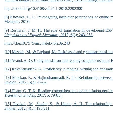
http://dx.doi.org/10.4108/eai.24-1-2018.2292399
[8] Knowles, C. L. Investigating instructor perceptions of online 
Memphis; 2016.
[9] Rushwan, I. M. H. The role of translation in developing ESP 
Linguistics and English Literature
, 2017; 6(3): 243-253.
https://doi:10.7575/aiac.ijalel.v.6n.3p.243
[10] Mesbah, M., & Faghani, M. Task-based and grammar translation
[11] Avand, A. Q. Using translation and reading comprehension of 
[12] Kavaliauskien?, G. Proficiency in reading, writing and translati
[13] Malekan, F., & Hajimohammadi, R. The Relationship between 
Studies
, 2017; 5(2): 47-52.
[14] Pham, C. T. K. Reading comprehension and translation perform
Translation Studies
, 2017; 5: 79-85.
[15] Tavakoli, M., Shafiei, S., & Hatam, A. H. The relationship 
Studies
, 2012; 4(1): 193-211.