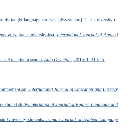
only taught language courses. [dissertation]. The University of
ents at Najran University-ksa.
International Journal of Applied
nts: An action research.
Aula Orientalis
, 2015; 1: 319-25.
 Comprehension.
International Journal of Education and Literacy
elational study.
International Journal of English Language and
ian University students.
Iranian Journal of Applied Language