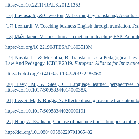
https://doi:10.22111/IJALS.2012.1353
[16] Laviosa, S., & Cleverton, V. Learning by translating: A contra
[17] Leonardi, V. Teaching business English through translation.
Jou
[18] Mažeikiene. VTranslation as a method in teaching ESP: An induc
https://doi.org/10.22190/JTESAP1803513M
[19] Novita, L., & Mustafha, B. Translation as a Pedagogical Devi
Law And Pedagogy, ICBLP 2019.
European Alliance for Innovati
http://dx.doi.org/10.4108/eai.13-2-2019.2286060
[20] Levy, M., & Steel, C. Language learner perspectives on
https://doi:10.1017/S095834401400038X
[21] Lee, S. M., & Briggs, N. Effects of using machine translation t
https://doi:10.1017/S0958344020000191
[22] Nino, A. Evaluating the use of machine translation post-editing 
http://doi.org/10.1080/ 09588220701865482