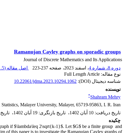
Ramanujan Cayley graphs on sporadic groups
Journal of Discrete Mathematics and Its Applications
دوره 8، شماره 4
، اسفند 2023
، صفحه
223-237
اصل مقاله (
5 K
نوع مقاله: Full Length Article
شناسه دیجیتال (DOI):
10.22061/jdma.2023.10294.1062
نویسنده
*
Shahram Mehry
tatistics, Malayer University, Malayer, 65719-95863, I. R. Iran
تاریخ دریافت
:
10 آبان 1402
،
تاریخ بازنگری
:
19 آبان 1402
،
تاریخ
چکیده
h if $\lambda\leq 2\sqrt{k-1}$. Let $G$ be a finite group and
 of this paper is to investigate the Ramanujan Cayley graphs of