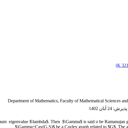
)
321.
Department of Mathematics, Faculty of Mathematical Sciences and S
 پذیرش
:
24 آبان 1402
um eigenvalue $\lambda$. Then $\Gamma$ is said o be Ramanujan grap
$\Gamma=Cay(G,S)$ be a Cayley graph related to $G$. The aim