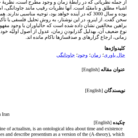
از جمله نظریاتی که در رابطۀ زمان و وجود مطرح است، نظریۀ ­حال­ب
اشیاء مطلق و نامقیّد است. آن­ها نظریات رقیب مانند جاودانگی، ا
بوده و سال 3000 که در آینده خواهد بود، توجیه مناسبی 
سخن گفت. از این­رو، در این نوشتار، به روش تحلیل فلسفی با تأکی
زمانی، ارجاع گزاره­ای و صدق­سازها ناکام مانده ­اند.
کلیدواژه‌ها
حال باوری
؛
زمان
؛
وجود
؛
جاودانگی
عنوان مقاله
[English]
نویسندگان
[English]
 Iran
چکیده
[English]
rine of actualism, is an ontological idea about time and existence
ties and describe presentism as a version of the (A-theory), which