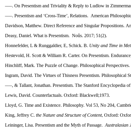
–––. On Presentism and Triviality & Reply to Ludlow in Zimmerman 
–––. Presentism and ‘Cross-Time’, Relations. American Philosophica
Davidson, Matthew. Direct Reference and Singular Propositions. Am
Deasy, Daniel. What is Presentism. Noûs. 2017; 51(2).
Honnefelder, L & Runggaldier, E, Schick. B.
Unity and Time in Met
Hestevold, H. Scott & William R. Carter. On Presentism. Endurance
Hinchliff, Mark. The Puzzle of Change. Philosophical Perspectives.
Ingram, David. The Virtues of Thisness Presentism. Philosophical St
–––, & Tallant, Jonathan. Presentism. The Stanford Encyclopedia of
Lewis, David. Counterfactuals. Oxford: Blackwell;1973.
Lloyd, G. Time and Existence. Philosophy. Vol 53, No 204, Cambrid
King, Jeffrey C.
the Nature and Structure of Content
, Oxford: Oxfor
Leininger, Lisa. Presentism and the Myth of Passage.
Australasian 