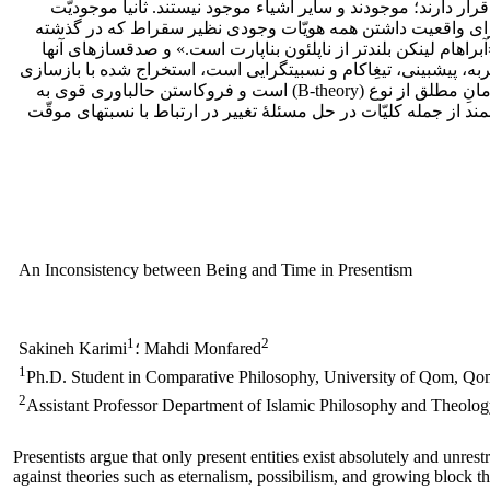
ار دارند؛ موجودند و سایر اشیاء موجود نیستند. ثانیاً موجودیّت
ران برای واقعیت داشتن همه هویّات وجودی نظیر سقراط که در گذشته
نند «آبراهام لینکن بلندتر از ناپلئون بناپارت است.» و صدق­سازهای آن­ها
، پیش­بینی، تیغِ­اکام و نسبیت­گرایی است، استخراج شده با بازسازی
براهین مخالفین نشان داده شده است که حال­باوران با وجود مفهوم­سازی­ جدید از زمان مطلق و طرح حال­باوری بدیل که قائل به نوعی زمانِ­ مطلق از نوع (B-theory) است و فروکاستن حال­باوری قوی به
ه زمان از نوع (A-theory) و قائل بودن به وجود هویّات غیرزمان­مند از جمله کلیّات در حل مسئلۀ تغییر در ارتباط با نسبت­های موقّت
An Inconsistency between Being and Time in Presentism
1
2
؛ Mahdi Monfared
Sakineh Karimi
1
Ph.D. Student in Comparative Philosophy, University of Qom, Qom
2
Assistant Professor Department of Islamic Philosophy and Theology
Presentists argue that only present entities exist absolutely and unres
against theories such as eternalism, possibilism, and growing block th