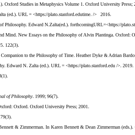
. Oxford Studies in Metaphysics Volume 1. Oxford University Press; 
ta (ed.). URL = <https://plato.stanford.edutime. /> 2016.
f Philosophy. Edward N.Zalta(ed.). forthcomingURL=<https://plato.sta
 and Mind. New Essays on the Philosophy of Alvin Plantinga. Oxford: O
5. 122(3).
n A Companion to the Philosophy of Time. Heather Dyke & Adrian Bardo
y. Edward N. Zalta (ed.). URL = <https://plato.stanford.edu />. 2019.
(1).
nal of Philosophy
. 1999; 96(7).
xford: Oxford. Oxford University Press; 2001.
 79(3).
n Bennett & Zimmerman. In Karen Bennett & Dean Zimmerman (eds.). O