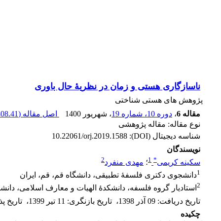
ناسازگاری هستی و زمان در نظریۀ حال باوری
پژوهش های هستی شناختی
مقاله 6
،
دوره 10، شماره 19
، شهریور 1400
اصل مقاله (
08.41 K
نوع مقاله: مقاله پژوهشی
شناسه دیجیتال (DOI):
10.22061/orj.2019.1588
نویسندگان
2
1
*
سکینه کریمی
؛
مهدی منفرد
1
دانشجوی دکتری فلسفۀ تطبیقی، دانشگاه قم، قم، ایران
2
استادیار گروه فلسفه، دانشکدۀ الهیات و معارف اسلامی، دانشگ
تاریخ دریافت
:
09 آذر 1398
،
تاریخ بازنگری
:
11 تیر 1399
،
تاریخ پ
چکیده