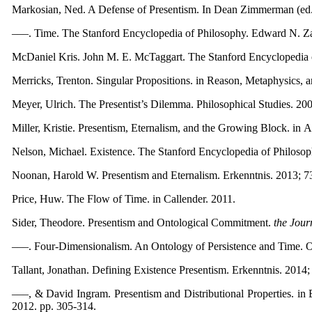
Markosian, Ned. A Defense of Presentism. In Dean Zimmerman (ed.)
–––. Time. The Stanford Encyclopedia of Philosophy. Edward N. Zal
McDaniel Kris. John M. E. McTaggart. The Stanford Encyclopedia o
Merricks, Trenton. Singular Propositions. in Reason, Metaphysics,
Meyer, Ulrich. The Presentist’s Dilemma. Philosophical Studies. 200
Miller, Kristie. Presentism, Eternalism, and the Growing Block. i
Nelson, Michael. Existence. The Stanford Encyclopedia of Philosoph
Noonan, Harold W. Presentism and Eternalism. Erkenntnis. 2013; 73
Price, Huw. The Flow of Time. in Callender. 2011.
Sider, Theodore. Presentism and Ontological Commitment.
the Jour
–––. Four-Dimensionalism. An Ontology of Persistence and Time. O
Tallant, Jonathan. Defining Existence Presentism. Erkenntnis. 2014;
–––, & David Ingram. Presentism and Distributional Properties. i
2012. pp. 305-314.