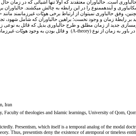
اوری است. حال­باوران معتقدند که اولاً تنها اشیائی که در زمان حال قر
مکان­باوری و آینده­ممنوع را در این رابطه به چالش می­کشند. حال­باو
ندارند. هم­چنین، وفق حال­باوری نمی­توان از ارتباط برخی هویّات غیرزمان­مند ما
د بر رابطۀ زمان و وجود نخست؛ براهین حال­باوران که شامل شهود، تجربه
نوع ضعیف آن، به­دلیل گذرا­بودنِ زمان، عدول از اصول اولیّه خود در باور ب
, Iran
, Faculty of theologies and Islamic learnings, University of Qom, Qom
trictedly. Presentism, which itself is a temporal analog of the modal doct
eory. Thus, presentists deny the existence of atemporal or timeless enti