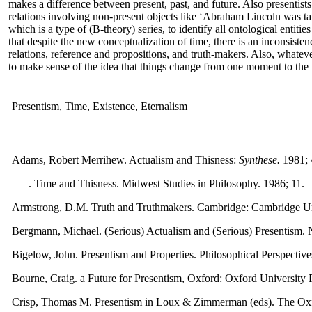
makes a difference between present, past, and future. Also presentists 
relations involving non-present objects like ‘Abraham Lincoln was tal
which is a type of (B-theory) series, to identify all ontological entit
that despite the new conceptualization of time, there is an inconsiste
relations, reference and propositions, and truth-makers. Also, whateve
to make sense of the idea that things change from one moment to the 
Presentism, Time, Existence, Eternalism
Adams, Robert Merrihew. Actualism and Thisness:
Synthese.
1981; 
–––. Time and Thisness. Midwest Studies in Philosophy. 1986; 11.
Armstrong, D.M. Truth and Truthmakers. Cambridge: Cambridge Un
Bergmann, Michael. (Serious) Actualism and (Serious) Presentism. 
Bigelow, John. Presentism and Properties. Philosophical Perspective
Bourne, Craig. a Future for Presentism, Oxford: Oxford University 
Crisp, Thomas M. Presentism in Loux & Zimmerman (eds). The Oxf