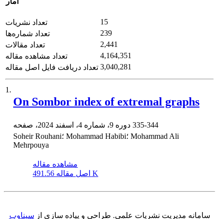
آمار
15
تعداد نشریات
239
تعداد شماره‌ها
2,441
تعداد مقالات
4,164,351
تعداد مشاهده مقاله
3,040,281
تعداد دریافت فایل اصل مقاله
1.
On Sombor index of extremal graphs
335-344
دوره 9، شماره 4، اسفند 2024، صفحه
Soheir Rouhani؛ Mohammad Habibi؛ Mohammad Ali
Mehrpouya
مشاهده مقاله
491.56 K
اصل مقاله
سامانه مدیریت نشریات علمی.
طراحی و پیاده سازی از
سیناوب