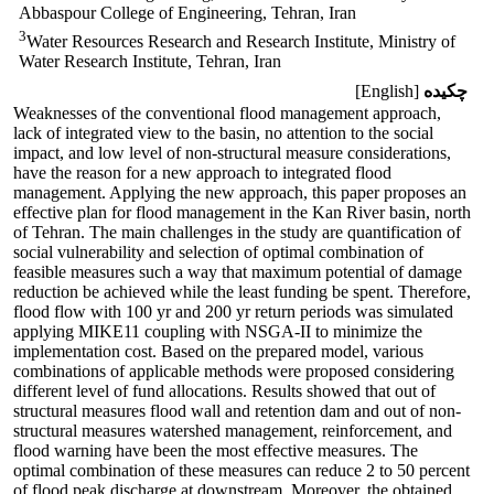
Abbaspour College of Engineering, Tehran, Iran
3
Water Resources Research and Research Institute, Ministry of
Water Research Institute, Tehran, Iran
چکیده
[English]
Weaknesses of the conventional flood management approach,
lack of integrated view to the basin, no attention to the social
impact, and low level of non-structural measure considerations,
have the reason for a new approach to integrated flood
management. Applying the new approach, this paper proposes an
effective plan for flood management in the Kan River basin, north
of Tehran. The main challenges in the study are quantification of
social vulnerability and selection of optimal combination of
feasible measures such a way that maximum potential of damage
reduction be achieved while the least funding be spent. Therefore,
flood flow with 100 yr and 200 yr return periods was simulated
applying MIKE11 coupling with NSGA-II to minimize the
implementation cost. Based on the prepared model, various
combinations of applicable methods were proposed considering
different level of fund allocations. Results showed that out of
structural measures flood wall and retention dam and out of non-
structural measures watershed management, reinforcement, and
flood warning have been the most effective measures. The
optimal combination of these measures can reduce 2 to 50 percent
of flood peak discharge at downstream. Moreover, the obtained