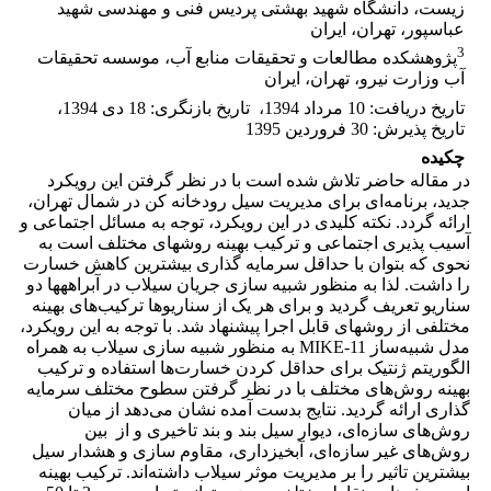
زیست، دانشگاه شهید بهشتی پردیس فنی و مهندسی شهید
عباسپور، تهران، ایران
3
پژوهشکده مطالعات و تحقیقات منابع آب، موسسه تحقیقات
آب وزارت نیرو، تهران، ایران
تاریخ دریافت
:
10 مرداد 1394
،
تاریخ بازنگری
:
18 دی 1394
،
تاریخ پذیرش
:
30 فروردین 1395
چکیده
در مقاله حاضر تلاش شده است با در نظر گرفتن این رویکرد
جدید، برنامه‌ای برای مدیریت سیل رودخانه کن در شمال تهران،
ارائه گردد. نکته کلیدی در این رویکرد، توجه به مسائل اجتماعی و
آسیب پذیری اجتماعی و ترکیب بهینه روش­های مختلف است به
نحوی که بتوان با حداقل سرمایه گذاری بیشترین کاهش خسارت
را داشت. لذا به منظور شبیه سازی جریان سیلاب در آبراهه­ها دو
سناریو تعریف گردید و برای هر یک از سناریوها ترکیب‌های بهینه
مختلفی از روش­های قابل اجرا پیشنهاد شد. با توجه به این رویکرد،
مدل شبیه‌ساز MIKE-11 به منظور شبیه سازی سیلاب به همراه
الگوریتم ژنتیک برای حداقل کردن خسارت‌ها استفاده و ترکیب
بهینه روش‌های مختلف با در نظر گرفتن سطوح مختلف سرمایه
گذاری ارائه گردید. نتایج بدست آمده نشان می‌دهد از میان
روش‌های سازه‌ای، دیوار سیل بند و بند تاخیری و از بین
روش‌های غیر سازه‌ای، آبخیزداری، مقاوم سازی و هشدار سیل
بیشترین تاثیر را بر مدیریت موثر سیلاب داشته‌اند. ترکیب بهینه