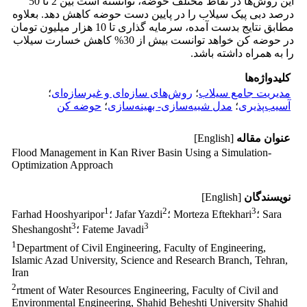
این روش‌ها در نقاط مختلف حوضه، توانسته است بین 2 تا 50
درصد دبی پیک سیلاب را در پایین دست حوضه کاهش دهد. بعلاوه
مطابق نتایج بدست آمده، سرمایه گذاری تا 10 هزار میلیون تومان
در حوضه کن خواهد توانست بیش از 30% کاهش خسارت سیلاب
را به همراه داشته باشد.
کلیدواژه‌ها
مدیریت جامع سیلاب
؛
روش‌های سازه‌ای و غیرسازه‌ای
؛
آسیب‌پذیری
؛
مدل شبیه‌سازی- بهینه‌سازی
؛
حوضه کن
عنوان مقاله
[English]
Flood Management in Kan River Basin Using a Simulation-
Optimization Approach
نویسندگان
[English]
1
2
3
؛ Sara
؛ Morteza Eftekhari
؛ Jafar Yazdi
Farhad Hooshyaripor
3
3
؛ Fateme Javadi
Sheshangosht
1
Department of Civil Engineering, Faculty of Engineering,
Islamic Azad University, Science and Research Branch, Tehran,
Iran
2
rtment of Water Resources Engineering, Faculty of Civil and
Environmental Engineering, Shahid Beheshti University Shahid