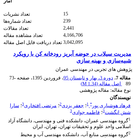
آمار
15
تعداد نشریات
239
تعداد شماره‌ها
2,441
تعداد مقالات
4,166,706
تعداد مشاهده مقاله
3,042,095
تعداد دریافت فایل اصل مقاله
مدیریت سیلاب در حوضه آبریز رودخانه کن با رویکرد
شبیه‌سازی و بهینه سازی
پژوهش های تجربی در مهندسی عمران
مقاله 7
،
دوره 3، بهار و تابستان 95
، فروردین 1395
، صفحه
73-
89
اصل مقاله (
1.34 M
)
نوع مقاله: مقاله پژوهشی
نویسندگان
3
2
1
*
فرهاد هوشیاری پور
؛
جعفر یزدی
؛
مرتضی افتخاری
؛
سارا
3
3
شش انگشت
؛
فاطمه جوادی
1
گروه مهندسی عمران، دانشکده فنی و مهندسی، دانشگاه آزاد
اسلامی واحد علوم و تحقیقات تهران، تهران، ایران
2
گروه مهندسی منابع آب، دانشکده مهندسی آب و محیط