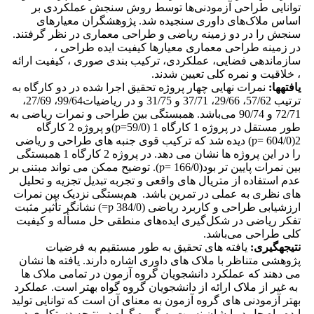
توانایی طراحی آزمودنی‌ها توسط روش سنجش عملکردی بر
اساس ملاک‌های داوری سنجیده شد. پژوهشگران معیارهای
سنجش را در دو زمینه ریاضی و طراحی معماری در نظر گرفتند.
در زمینه طراحی معماری معیارها کیفیت ایده طراحی ،
سازماندهی فضایی، عملکردی، ترکیب بندی صوری ، کیفیت ارائه
، خلاقیت و نمره کلی تعیین شدند.
یافته
ها:
نمرات نهایی چهار پروژه تحقیق اجرا شده در دو کارگاه به
ترتیب 57/62، 29/66، 37/71 و 31/75 و در ریاضیات99/64، 27/69،
72/71 و 90/74 می‌باشد. همبستگی بین طراحی و نمرات ریاضی به
طور مستقل در پروژه 1 کارگاه 1 (59/0=ƿ)و پروژه 2 کارگاه
2(604/0 =ƿ) دیده شد که ترکیب قوی جنبه های طراحی و ریاضی
را در این پروژه ها نشان می دهد. در پروژه 2 کارگاه 1 همبستگی
بین نمرات پایین تر بود(166/0 =ƿ). توضیح ممکن می تواند مبتنی بر
عدم استفاده از متریال های واقعی و تجربه تبدیل تجزیه و تحلیل
های نظری به عملی در تمرین باشد. هم‌بستگی نزدیک بین نمرات
ارزشیابی طراحی و کاربرد ریاضی (384/0 ƿ=) نشانگر تأثیر مثبت
تفکر ریاضی در شکل‌گیری ایده‌های منطقی حل مسأله و کیفیت
کلی طراحی می‌باشد.
نتیجه­گیری:
یافته های تحقیق به طور مستقیم به فرضیات
پژوهشی متناظر با ملاک های داوری اشاره دارند. یافته ها نشان
می دهند که عملکرد دانشجویان گروه آزمون در تمامی ملاک ها
به غیر از ملاک ارائه از دانشجویان گروه گواه بهتر است. عملکرد
بهتر آزمودنی های گروه آزمون به معنای آن است که توانایی تولید
ایده راه حل در ایشان نسبت به گروه گواه در نتیجه دستکاری در