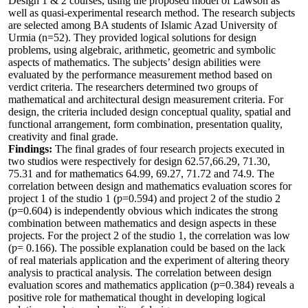
Design 1 & 2 courses, using the proposed model of Lawson as
well as quasi-experimental research method. The research subjects
are selected among BA students of Islamic Azad University of
Urmia (n=52). They provided logical solutions for design
problems, using algebraic, arithmetic, geometric and symbolic
aspects of mathematics. The subjects’ design abilities were
evaluated by the performance measurement method based on
verdict criteria. The researchers determined two groups of
mathematical and architectural design measurement criteria. For
design, the criteria included design conceptual quality, spatial and
functional arrangement, form combination, presentation quality,
creativity and final grade.
Findings:
The final grades of four research projects executed in
two studios were respectively for design 62.57,66.29, 71.30,
75.31 and for mathematics 64.99, 69.27, 71.72 and 74.9. The
correlation between design and mathematics evaluation scores for
project 1 of the studio 1 (ƿ=0.594) and project 2 of the studio 2
(ƿ=0.604) is independently obvious which indicates the strong
combination between mathematics and design aspects in these
projects. For the project 2 of the studio 1, the correlation was low
(ƿ= 0.166). The possible explanation could be based on the lack
of real materials application and the experiment of altering theory
analysis to practical analysis. The correlation between design
evaluation scores and mathematics application (ƿ=0.384) reveals a
positive role for mathematical thought in developing logical