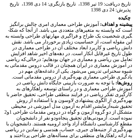
تاریخ دریافت
:
19 تیر 1398
،
تاریخ بازنگری
:
14 دی 1398
،
تاریخ
پذیرش
:
24 دی 1398
چکیده
پیشینه و اهداف:
آموزش طراحی معماری امری چالش برانگیز
است که وابسته به متغیرهای متعددی می باشد. از آنجا که شکل­
گیری شخصیت یک طراح و فراگیری مهارت­های طراحی وابسته به
این مقوله است، از حساسیت زیادی برخوردار می باشد. نقش
دانش ریاضی و کاربرد ابعاد مختلف آن در طراحی معماری در
طول تاریخ غیر‌قابل‌ انکار است. در دهه‌های اخیر شاهد افزایش
تعامل بین ریاضی و معماری در جهان بوده­ایم؛ درحالی‌که ریاضی
در آموزش معماری در ایران همچنان در قالب دروس مقدماتی به
شیوه سخنرانی تدریس می‌شود. یکی از دغدغه‌های مهم در
یادگیری طراحی معماری بهره‌گیری از دروس مقدماتی است.
روش‌ها‌:
با توجه به ضرورت بازبینی جایگاه دانش ریاضی در
آموزش طراحی معماری و در راستای توسعه راهکارهای به‌
کارگیری تفکر ریاضی در فرایند منطقی طراحی، تحقیق حاضر با
بهره‌‌گیری از الگوی پیشنهادی لاوسون و با استفاده از روش
تحقیق شبه‌آزمایشی اقدام به آزمون مدل آموزشی در محیطی
متشکل از دو گروه آزمون و گواه در دروس مقدمات طراحی 1و2
نموده است. آزمودنی‌های تحقیق پنجاه‌و‌دو نفر از دانشجویان
مقطع کارشناسی دانشگاه آزاد واحد ارومیه هستند. دانشجویان با
بهره‌گیری از جنبه‌های جبری، حساب، هندسی و نمادین در ریاضی
به ارائه راهکارهای منطقی برای مسأله‌های طراحی پرداختند و