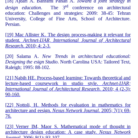
[18] Ajdari A. Bahrami Panah A.
Toward a joint strategy in
rd
design education
. The 3
conference on architectural
education: Challenges and strategies: 2009: 38-45: Tehran
University, College of Fine Arts, School of Architecture.
Persian.
[19] Mac Allister K. The design process-making it relevant for
student
. Archnet-IJAR, International Journal of Architectural
Research
. 2010; 4: 2-3.
[20] Salama A.
New Trends in architectural educational:
Designing the esign Studio
. North Carolina USA: Tailored Text,
Raleigh; 1995: 88-102.
[21] Nabih HE. Process-based learning: Towards theoretical and
lecture-based coursework in studio style.
Archnet-IJAR;
International Journal of Architectural Research
. 2010; 4 (2-3):
90-160.
[22] Nottoli, H. Methods for evaluation in mathematics for
architecture and eesign.
Nexus Network Journal
. 2005; 7(1): 69-
76.
[23] Verner IM, Maor S. Mathematical mode of thought in
architecture design education: A case study.
Nexus Network
Journal
. 2006; 8(1): 93-107.