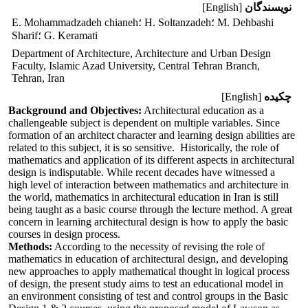
نویسندگان
[English]
E. Mohammadzadeh chianeh؛ H. Soltanzadeh؛ M. Dehbashi
Sharif؛ G. Keramati
Department of Architecture, Architecture and Urban Design
Faculty, Islamic Azad University, Central Tehran Branch,
Tehran, Iran
چکیده
[English]
Background and Objectives:
Architectural education as a
challengeable subject is dependent on multiple variables. Since
formation of an architect character and learning design abilities are
related to this subject, it is so sensitive. Historically, the role of
mathematics and application of its different aspects in architectural
design is indisputable. While recent decades have witnessed a
high level of interaction between mathematics and architecture in
the world, mathematics in architectural education in Iran is still
being taught as a basic course through the lecture method. A great
concern in learning architectural design is how to apply the basic
courses in design process.
Methods:
According to the necessity of revising the role of
mathematics in education of architectural design, and developing
new approaches to apply mathematical thought in logical process
of design, the present study aims to test an educational model in
an environment consisting of test and control groups in the Basic