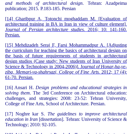
and methods of architectural design
. Tehran: Azadpeima
publication; 2015. P.183-185. Persian
[14] Gharibpur A, Totonchi moghaddam M. [Evaluation of
architectural training in BA in Iran in view of culture element].
Journal of Persian architecture studies.
2016; 10: 141-160.
Persian.
[15] Mehdizadeh Seraj F, Farsi Mohammadpur A. [Adjusting
the curriculum for teaching the basics of architectural design on
the basis of future requirements of students in architectural
design studios (Case study: New students of Iran University of
Science & Technology in 2004-2006)]. J
ournal of Honar-ha-ye-
ziba, Memari-va-shahrsazi, College of Fine Arts.
2012; 17 (4):
61-70. Persian.
[16] Ansari H.
Design problems and educational strategies in
solving them
. The 3rd Conference on Architectural education:
challenges, and strategies: 2008: 23-52: Tehran University,
College of Fine Arts, School of Architecture. Persian.
[17] Noghre kar S.
The guidelines to improve architectural
education in Iran
[dissertation]. Tehran: University of Science &
Technology; 2010: 92-105.