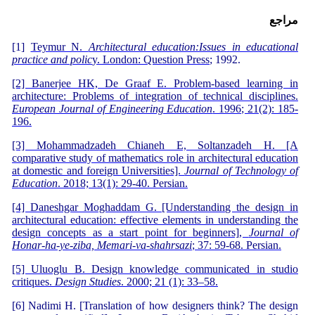
مراجع
[1]
Teymur N.
Architectural education:
Issues in educational
practice and polic
y. London: Question Press
; 1992.
[2] Banerjee HK, De Graaf E. Problem-based learning in
architecture: Problems of integration of technical disciplines.
European Journal of Engineering Education
. 1996; 21(2): 185-
196.
[3] Mohammadzadeh Chianeh E, Soltanzadeh H. [A
comparative study of mathematics role in architectural education
at domestic and foreign Universities].
Journal of Technology of
Education
. 2018; 13(1): 29-40. Persian.
[4] Daneshgar Moghaddam G. [Understanding the design in
architectural education: effective elements in understanding the
design concepts as a start point for beginners],
Journal of
Honar-ha-ye-ziba, Memari-va-shahrsazi
; 37: 59-68. Persian.
[5] Uluoglu B. Design knowledge communicated in studio
critiques.
Design Studies
. 2000; 21 (1): 33–58.
[6] Nadimi H. [Translation of how designers think? The design