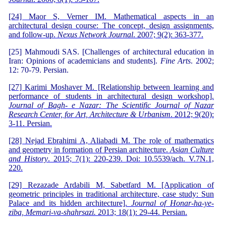
[24] Maor S, Verner IM. Mathematical aspects in an
architectural design course: The concept, design assignments,
and follow-up.
Nexus Network Journal
. 2007; 9(2): 363-377.
[25] Mahmoudi SAS. [Challenges of architectural education in
Iran: Opinions of academicians and students].
Fine Arts
. 2002;
12: 70-79. Persian.
[27] Karimi Moshaver M. [Relationship between learning and
performance of students in architectural design workshop].
Journal of Bagh- e Nazar: The Scientific Journal of Nazar
Research Center, for Art, Architecture & Urbanism
. 2012; 9(20):
3-11. Persian.
[28] Nejad Ebrahimi A, Aliabadi M. The role of mathematics
and geometry in formation of Persian architecture.
Asian
Culture
and History
. 2015; 7(1): 220-239. Doi: 10.5539/ach. V.7N.1,
220.
[29] Rezazade Ardabili M, Sabetfard M. [Application of
geometric principles in traditional architecture, case study: Sun
Palace and its hidden architecture].
Journal of Honar-ha-ye-
ziba, Memari-va-shahrsazi.
2013; 18(1): 29-44. Persian.