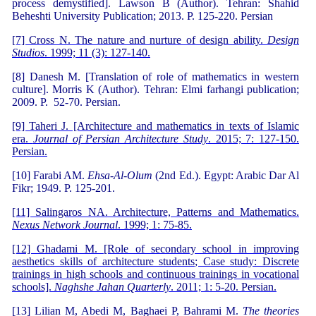
process demystified]. Lawson B (Author). Tehran: Shahid
Beheshti University Publication; 2013. P. 125-220. Persian
[7] Cross N. The nature and nurture of design ability.
Design
Studios
. 1999; 11 (3): 127-140.
[8] Danesh M. [Translation of role of mathematics in western
culture]. Morris K (Author). Tehran: Elmi farhangi publication;
2009. P. 52-70. Persian.
[9] Taheri J. [Architecture and mathematics in texts of Islamic
era.
Journal of Persian Architecture Study
. 2015; 7: 127-150.
Persian.
[10] Farabi AM.
Ehsa-Al-Olum
(2nd Ed.). Egypt: Arabic Dar Al
Fikr; 1949. P. 125-201.
[11] Salingaros NA. Architecture, Patterns and Mathematics.
Nexus Network Journal
. 1999; 1: 75-85.
[12] Ghadami M. [Role of secondary school in improving
aesthetics skills of architecture students; Case study: Discrete
trainings in high schools and continuous trainings in vocational
schools].
Naghshe Jahan Quarterly
. 2011; 1: 5-20. Persian.
[13] Lilian M, Abedi M, Baghaei P, Bahrami M.
The theories