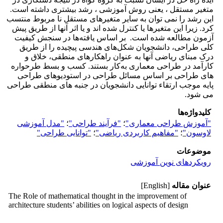
متغیر مستقل ، یعنی روش آموزشی ، رشد بیشتری داشته است.
این رشد را نمی توان به سایر متغیرهای مستقل نا مربوط منتسب
کرد. زیرا این متغیرها یا کنترل شده اند و یا اثر آنها از طریق پیش
آزمون مطالعه شده است. بر‌ اساس یافته‌ها در سنجش کیفیت
کلی طراحی، دانشجویان شکل‌های هندسی پیچیده را از طریق
درک مبنای ریاضی آنها به عنوان راهکارهای منطقی، خلاق و
کارآمد در طراحی معماری به‌کار بستند. کسب و بسط طرحواره
های طراحی بر اساس مسائل طراحی در استودیوهای طراحی
پایه موجب ارتقاء توانایی دانشجویان در جنبه های منطقی طراحی
می شود.
کلیدواژه‌ها
"آموزش طراحی معماری"
؛
"فرآیند طراحی"
؛
"مدل آموزشی
لاوسون"
؛
"مفاهیم کاربردی ریاضی"
؛
"توانایی طراحی"
موضوعات
رویکردهای نوین آموزشی
عنوان مقاله
[English]
The Role of mathematical thought in the improvement of
architecture students’ abilities on logical aspects of design