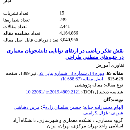
آمار
15
تعداد نشریات
239
تعداد شماره‌ها
2,441
تعداد مقالات
4,164,866
تعداد مشاهده مقاله
3,040,956
تعداد دریافت فایل اصل مقاله
نقش تفکر ریاضی در ارتقای توانایی دانشجویان معماری
در جنبه‌های منطقی طراحی
فناوری آموزش
مقاله 65
،
دوره 14، شماره 3 - شماره پیاپی 55
، تیر 1399
، صفحه
615-628
اصل مقاله (
658.67 K
)
نوع مقاله: مقاله پژوهشی
شناسه دیجیتال (DOI):
10.22061/jte.2019.4809.2121
نویسندگان
*
الهام محمدزاده چیانه
؛
حسین سلطان زاده
؛
مزین دهباشی
شریف
؛
غزال کرامتی
گروه معماری، دانشکده معماری و شهرسازی، دانشگاه آزاد
اسلامی واحد تهران مرکزی، تهران، ایران