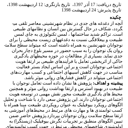
تاریخ دریافت
:
17 آذر 1397
،
تاریخ بازنگری
:
12 اردیبهشت 1398
،
تاریخ پذیرش
:
24 اردیبهشت 1398
چکیده
آنچه از دغدغه­ های جدی در نظام شهرنشینی معاصر تلقی می­
گردد، شکاف در حال گسترش بین انسان و نظام­های طبیعی
است. تراکم شدید ساختمان­ها ، لمس تکنولوژی به جای لمس
طبیعت و بی­علاقگی نسبت به دغدغه­های زیست محیطی را برای
نوجوانان شهرنشین به همراه داشته است که می­تواند سطح سلامت­
روان یک نوجوان را به سبب حضور در مسیر بلوغ دچار بحران
جدی نماید. بسیاری از مطالعات در حوزه محیط­های یادگیری
حاکی از اثربخشی تعامل با فرآیندهای طبیعی بر ارتقا هویت
اجتماعی نوجوانان است و بر این اساس ایجاد بستر فعالیت
مناسب در جهت کاهش آسیب­های اجتماعی و کسب مهارت‌های
اجتماعی می­تواند در کاهش فشارهای روانی موثر باشد.
پیشینه و اهداف:
پژوهش ها نشان داده است تعامل نوجوان با
طبیعت در بهبود استرس و ارتقا بهداشت روانی موثر و همچنین
محیط های یادگیری طبیعت محور نقش مهمی در توسعه هویت
اجتماعی نوجوانان دارند. این پژوهش سعی دارد با شناخت و تحلیل
الگوهای رویکرد بیوفیلیک به عنوان رویکردی طبیعت مبنا همراه با
کسب توانمندی ها و مهارت های مرتبط در محیط‌های آموزشی به
ارتقا سطح سلامت روان نوجوانان بپردازد.پژوهش حاضر ضمن
تبیین الگوهای منطبق بر تجربیات نگرش بیوفیلیک (زیست­گرا) به
اولویت­بندی شاخص­های محیطی مرتبط در جهت کسب توانمندی­های