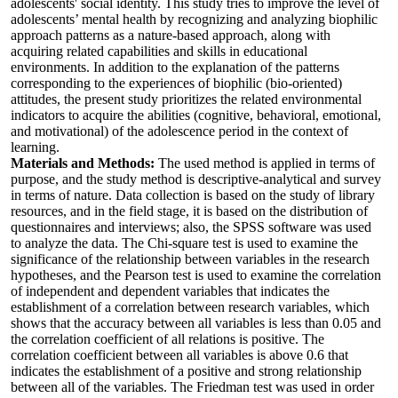
adolescents' social identity. This study tries to improve the level of
adolescents’ mental health by recognizing and analyzing biophilic
approach patterns as a nature-based approach, along with
acquiring related capabilities and skills in educational
environments. In addition to the explanation of the patterns
corresponding to the experiences of biophilic (bio-oriented)
attitudes, the present study prioritizes the related environmental
indicators to acquire the abilities (cognitive, behavioral, emotional,
and motivational) of the adolescence period in the context of
learning.
Materials and Methods:
The used method is applied in terms of
purpose, and the study method is descriptive-analytical and survey
in terms of nature. Data collection is based on the study of library
resources, and in the field stage, it is based on the distribution of
questionnaires and interviews; also, the SPSS software was used
to analyze the data. The Chi-square test is used to examine the
significance of the relationship between variables in the research
hypotheses, and the Pearson test is used to examine the correlation
of independent and dependent variables that indicates the
establishment of a correlation between research variables, which
shows that the accuracy between all variables is less than 0.05 and
the correlation coefficient of all relations is positive. The
correlation coefficient between all variables is above 0.6 that
indicates the establishment of a positive and strong relationship
between all of the variables. The Friedman test was used in order