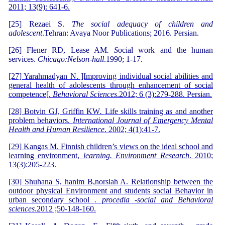
2011; 13(9): 641-6.
[25] Rezaei S.
The social adequacy of children and
adolescent
.Tehran: Avaya Noor Publications; 2016. Persian.
[26] Flener RD, Lease AM
. S
ocial work and the human
services.
Chicago:Nelson-hall
.1990; 1-17.
[27] Yarahmadyan N. ]Improving individual social abilities and
general health of adolescents through enhancement of social
competence[.
Behavioral Sciences
.2012; 6 (3):279-288. Persian.
[28] Botvin GJ, Griffin KW
.
Life skills training as and another
problem behaviors.
I
nternational Journal of Emergency Mental
Health and Human Resilience
. 2002; 4(1):41-7.
[29] Kangas M. Finnish children’s views on the ideal school and
learning environment,
learning. Environment Research
. 2010;
13(3):205-223.
[30] Shuhana S, hanim B,norsiah A. Relationship between the
outdoor physical Environment and students social Behavior in
urban secondary school
. procedia -social and Behavioral
sciences
.2012 ;50-148-160.