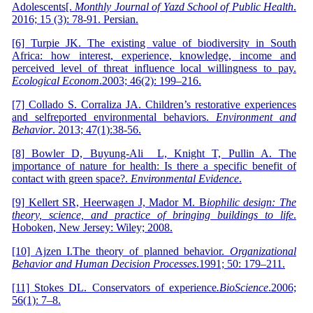
Adolescents[.
Monthly Journal of Yazd School of Public Health
.
2016; 15 (3): 78-91. Persian.
[6] Turpie JK. The existing value of biodiversity in South
Africa: how interest, experience, knowledge, income and
perceived level of threat influence local willingness to pay.
Ecological Econom
.2003; 46(2): 199–216.
[7] Collado S. Corraliza JA. Children’s restorative experiences
and selfreported environmental behaviors.
Environment and
Behavior
. 2013; 47(1):38-56.
[8] Bowler D, Buyung-Ali L, Knight T, Pullin A. The
importance of nature for health: Is there a specific benefit of
contact with green space?.
Environmental Evidence
.
[9] Kellert SR, Heerwagen J, Mador M. B
iophilic design: The
theory, science, and practice of bringing buildings to life
.
Hoboken, New Jersey: Wiley; 2008.
[10] Ajzen I.The theory of planned behavior.
Organizational
Behavior and Human Decision Processes
.1991; 50: 179–211.
[11] Stokes DL. Conservators of experience
.
BioScience
.2006;
56(1): 7–8.