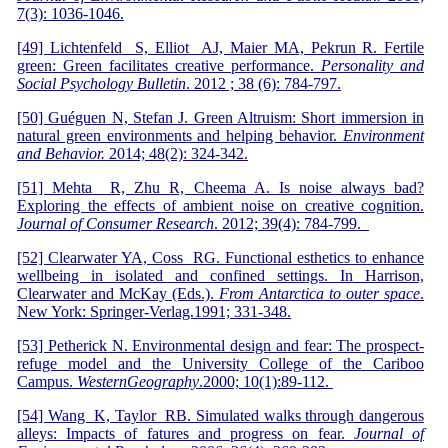
7(3): 1036-1046.
[49] Lichtenfeld S, Elliot AJ, Maier MA, Pekrun R. Fertile
green: Green facilitates creative performance.
Personality and
Social Psychology Bulletin
. 2012 ; 38 (6): 784-797.
[50] Guéguen N, Stefan J. Green Altruism: Short immersion in
natural green environments and helping behavior.
Environment
and Behavior.
2014; 48(2): 324-342.
[51] Mehta R, Zhu R, Cheema A. Is noise always bad?
Exploring the effects of ambient noise on creative cognition.
Journal of Consumer Research
. 2012; 39(4): 784-799.
[52] Clearwater YA, Coss RG. Functional esthetics to enhance
wellbeing in isolated and confined settings. In Harrison,
Clearwater and McKay (Eds.).
From Antarctica to outer space
.
New York: Springer-Verlag.1991; 331-348.
[53] Petherick N. Environmental design and fear: The prospect-
refuge model and the University College of the Cariboo
Campus.
WesternGeography
.2000; 10(1):89-112.
[54] Wang K, Taylor RB. Simulated walks through dangerous
alleys: Impacts of fatures and progress on fear.
Journal of