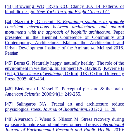
[43] Browning WD, Ryan CO, Clancy JO. 14 Patterns of
biophilic design.
New York: Terrapin Bright Green LLC
.
[44] Nazemi E, Ghasemi E.
Explaining solutions to promote
consistent interactions between architectural and natural
monuments with the approach of biophilic architecture
. Paper
presented in the Biennial Conference of Community and
Contemporary Architecture. Isfahan, the Architectural and
Urban Development Institute of the Amiraran-e Mehrzai.2016.
Persian.
[45] Burns G. Naturally happy, naturally healthy: The role of the
environment in wellbeing. In: Huppert FA, Baylis N, Keverne B
(Eds).
The science of wellbeing.
Oxford, UK: Oxford University
Press. 2005; 405-434.
[46] Biederman I, Vessel E. Perceptual pleasure & the brain.
American Scientist
. 2006;94(1): 249-255.
[47] Salingaros NA. Fractal art and architecture reduce
physiological stress.
Journal of Biourbanism
.2012; 2: 11-28.
[48] Alvarsson J, Wiens S, Nilsson M. Stress recovery during
exposure to nature sound and environmental noise.
International
Journal of Environmental Research and Public Health.
2010;