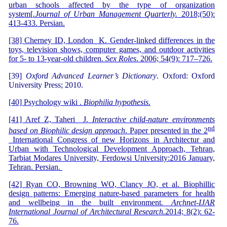
urban schools affected by the type of organization
system[
.Journal of Urban Management Quarterly.
2018;(50):
413-433. Persian.
[38] Cherney ID, London K. Gender-linked differences in the
toys, television shows, computer games, and outdoor activities
for 5- to 13-year-old children.
Sex Roles
. 2006; 54(9): 717–726.
[39]
Oxford Advanced Learner’s Dictionary
. Oxford: Oxford
University Press; 2010.
[40] Psychology wiki .
Biophilia hypothesis
.
[41] Aref Z, Taheri J.
Interactive child-nature environments
nd
based on Biophilic design approach
. Paper presented in the 2
International Congress of new Horizons in Architectur and
Urban with Technological Development Approach, Tehran,
Tarbiat Modares University, Ferdowsi University:2016 January,
Tehran. Persian.
[42] Ryan CO, Browning WO, Clancy JO, et al. Biophillic
design patterns: Emerging nature-based parameters for health
and wellbeing in the built environment
. Archnet-IJAR
International Journal of Architectural Research.
2014; 8(2): 62-
76.