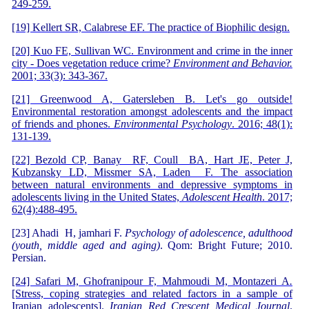
249-259.
[19] Kellert SR, Calabrese EF. The practice of Biophilic design.
[20] Kuo FE, Sullivan WC. Environment and crime in the inner
city - Does vegetation reduce crime?
Environment and Behavior.
2001; 33(3): 343-367.
[21] Greenwood A, Gatersleben B. Let's go outside!
Environmental restoration amongst adolescents and the impact
of friends and phones.
Environmental Psychology
. 2016; 48(1):
131-139.
[22] Bezold CP, Banay RF, Coull BA, Hart JE, Peter J,
Kubzansky LD, Missmer SA, Laden F. The association
between natural environments and depressive symptoms in
adolescents living in the United States,
Adolescent Health
. 2017;
62(4):488-495.
[23] Ahadi H, jamhari F.
Psychology of adolescence, adulthood
(youth, middle aged and aging)
. Qom: Bright Future; 2010.
Persian.
[24] Safari M, Ghofranipour F, Mahmoudi M, Montazeri A
.
[Stress, coping strategies and related factors in a sample of
Iranian adolescents].
Iranian Red Crescent Medical Journal
.