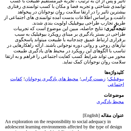
تاثیر و پس از آن به ترتیب ، تجربه غیرمستقیم طبیعت با کسب
توانمدی شناختی و تجربه فضا و مکان با کسب توانمندی رفتاری
بیشترین تاثیر را در ارتقا سلامت روان نوجوانان در پی­خواهد
داشت.و براساس اطلاعات بدست آمده توانمندی های اجتماعی از
طریق تجارب طراحی بیوفیلیک اولویت بندی شدند.
نتیجه‌گیری:
نتایج حاصله، مبین این موضوع است که تجربیات
طراحی در بستر یادگیری بر مبنای رویکرد بیوفیلیک به سبب
برقراری ارتباط عمیق چندجانبه با طبیعت می­تواند پاسخگوی
نیازهای روحی و روانی دوره نوجوانی باشند. ارائه راهکارهایی در
تناسب با الگوهای این رویکرد در محیط های یادگیری طبیعت
محور می تواند شرایط کسب کفایت اجتماعی را فراهم و به ارتقا
سلامت روان نوجوانان کمک نماید.
کلیدواژه‌ها
بیوفیلیک
؛
زیست گرایی
؛
محیط های یادگیری نوجوانان
؛
کفایت
اجتماعی
موضوعات
محیط یادگیری
عنوان مقاله
[English]
An exploration on the responsibility to social adequacy in
adolescent learning environments affected by the type of design