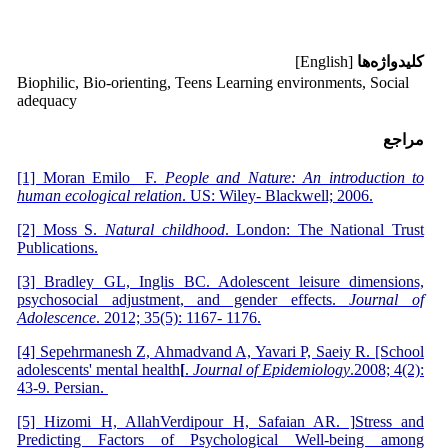
کلیدواژه‌ها
[English]
Biophilic, Bio-orienting, Teens Learning environments, Social
adequacy
مراجع
[1] Moran Emilo F.
People and Nature: An introduction to
human ecological relation
. US: Wiley- Blackwell; 2006.
[2] Moss S.
Natural childhood
. London: The National Trust
Publications.
[3] Bradley GL, Inglis BC. Adolescent leisure dimensions,
psychosocial adjustment, and gender effects.
Journal of
Adolescence
. 2012; 35(5): 1167- 1176.
[4] Sepehrmanesh Z, Ahmadvand A, Yavari P, Saeiy R. [School
adolescents' mental health
[
.
Journal of Epidemiology
.2008; 4(2):
43-9. Persian.
[5] Hizomi H, AllahVerdipour H, Safaian AR. ]Stress and
Predicting Factors of Psychological Well-being among