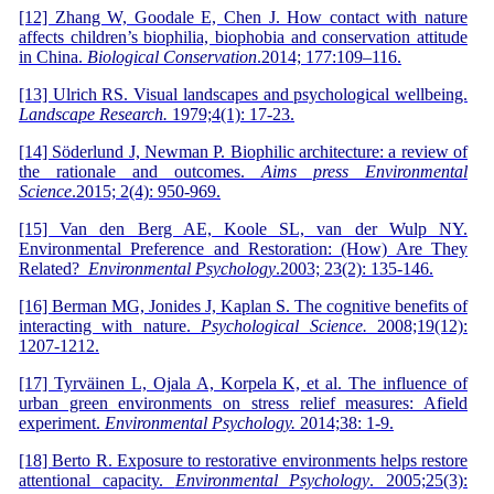
[12] Zhang W, Goodale E, Chen J. How contact with nature
affects children’s biophilia, biophobia and conservation attitude
in China.
Biological Conservation
.2014; 177:109–116.
[13] Ulrich RS. Visual landscapes and psychological wellbeing.
Landscape Research.
1979;4(1): 17-23.
[14] Söderlund J, Newman P. Biophilic architecture: a review of
the rationale and outcomes.
Aims press Environmental
Science
.2015; 2(4): 950-969.
[15] Van den Berg AE, Koole SL, van der Wulp NY.
Environmental Preference and Restoration: (How) Are They
Related?
Environmental Psychology
.2003; 23(2): 135-146.
[16] Berman MG, Jonides J, Kaplan S. The cognitive benefits of
interacting with nature.
Psychological Science.
2008;19(12):
1207-1212.
[17] Tyrväinen L, Ojala A, Korpela K, et al. The influence of
urban green environments on stress relief measures: Afield
experiment.
Environmental Psychology.
2014;38: 1-9.
[18] Berto R. Exposure to restorative environments helps restore
attentional capacity.
Environmental Psychology
. 2005;25(3):