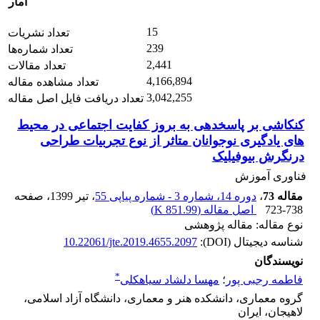
آمار
15
تعداد نشریات
239
تعداد شماره‌ها
2,441
تعداد مقالات
4,166,894
تعداد مشاهده مقاله
3,042,255
تعداد دریافت فایل اصل مقاله
کنکاشی بر پاسخدهی به بروز کفایت اجتماعی در محیط
های یادگیری نوجوانان متاثر از نوع تجربیات طراحی
درنگرش بیوفیلیک
فناوری آموزش
مقاله 73
،
دوره 14، شماره 3 - شماره پیاپی 55
، تیر 1399
، صفحه
723-738
اصل مقاله (
851.99 K
)
نوع مقاله: مقاله پژوهشی
شناسه دیجیتال (DOI):
10.22061/jte.2019.4655.2097
نویسندگان
*
فاطمه رجبی پور
؛
مهسا دلشاد سیاهکلی
گروه معماری، دانشکده هنر و معماری، دانشگاه آزاد اسلامی،
لاهیجان، ایران