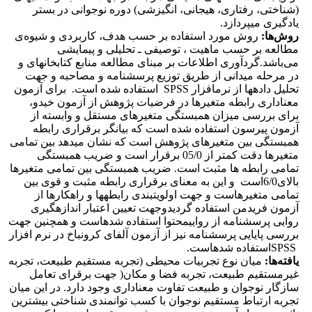
(شناختی، رفتاری، هیجانی، انگیزشی) دوره نوجوانی در بستر
یادگیری می­پردازد.
روش‌ها‌:
روش مورد استفاده بر حسب هدف، کاربردی و شیوه‌ی
مطالعه بر حسب ماهیت ، توصیفی ـ تحلیلی و پیمایشی
می‌باشد.گردآوری اطلاعات بر مبنای مطالعه منابع کتابخانه­ای و
در مرحله میدانی از طریق توزیع پرسشنامه و مصاحبه و جهت
تحلیل داده­ها از نرم­افزار SPSS استفاده شده است. برای آزمون
معناداری رابطه متغیرها در فرضیات پژوهش از آزمون خی­دو،
برای بررسی میزان همبستگی متغیرهای مستقل و وابسته از
آزمون پیرسون استفاده شده است که بیانگر برقراری رابطه
همبستگی بین متغیرهای پژوهش است که نشان می­دهد بین تمامی
متغیرها دقت کمتر از 05/0 برقرار است و ضریب همبستگی
تمامی رابطه ها مثبت است. ضریب همبستگی بین تمامی متغیرها
بالای6/0است و این به معنای برقراری رابطه مثبت و قوی بین
تمامی متغیرهاست و جهت اولویت­بندی رابطه­ها و راهکارها از
آزمون فریدمن استفاده گردیدوجهت تعیین اعتبار اندازه­گیری
روایی پرسشنامه از روایی­محتوا استفاده شده­است و همچنین جهت
بررسی پایایی پرسشنامه نیز از آزمون آلفای کرونباخ در نرم افزار
SPSSاستفاده شده­است.
یافته
ها:
میان نوع تجربیات محیطی (تجربه مستقیم طبیعت، تجربه
غیرمستقیم طبیعت، تجربه فضا و مکان( جهت برقرای تعامل
سازگار نوجوان و طبیعت تفاوت معناداری وجود دارد. در این میان
تجربه ارتباط مستقیم نوجوان با کسب توانمندی شناختی بیشترین