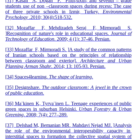
[31] Kasali A, Dogan F. Fifth-sixth- and seventh – grade
students use of non –classroom spaces during recess: The case
of three private schools in Izmir, Turkey.
Environmental
Psychology
.2010; 30(4):518-532.
[32] Mozaffar F, Mehdizadeh Seraj F, Mirmoradi S.
]Recognition of nature's role in educational spaces.
Journal of
Technology of Education
. 2009; 4 (1): 37-46. Persian.
[33] Mozaffar F, Mirmoradi S. ]A study of the common patterns
of Iranian schools based on the principles of relationship
between classroom and exterior].
Architecture and Urban
Planning Arman Shahr
. 2014; 13: 105-93. Persian.
[34] Spaces4learning.
The shape of learning
.
[35] Designshare.
The outdoor classroom: A jewel in the crown
of public education
.
[36] Ma¨kinen K, Tyrva¨inen L. Teenage experiences of public
green spaces in suburban Helsinki.
Urban Forestry & Urban
Greening
. 2008; 7(4): 277–289.
[37] Delshad M, Bemanian MR
,
Mahdavi Nejad MJ. ]Analysis
the role of the environmental interoperability capacity in
interstitial spaces to formation the collective spatial system of