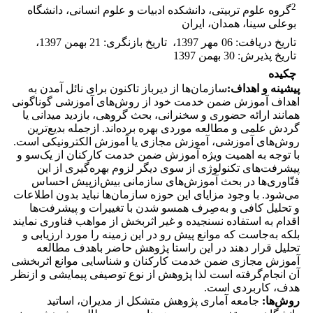
2
گروه علوم تربیتی، دانشکده ادبیات و علوم انسانی، دانشگاه
بوعلی سینا، همدان، ایران
تاریخ دریافت
:
06 مهر 1397
،
تاریخ بازنگری
:
21 بهمن 1397
،
تاریخ پذیرش
:
30 بهمن 1397
چکیده
پیشینه و اهداف:
سازمان‌ها از دیرباز تاکنون برای نائل آمدن به
اهداف آموزش ضمن خدمت خود از روش‌های آموزشی گوناگونی
همانند ارائه حضوری و سخنرانی، بحث گروهی، بازدید میدانی یا
گردش علمی و مطالعه موردی بهره برده‌اند. ازجمله بدیع‌ترین
روش‌های آموزشی، آموزش مجازی یا آموزش الکترونیکی است.
با توجه به اهمیت ویژه آموزش ضمن خدمت کارکنان از یک‌سو و
پیشرفت‌های تکنولوژی از سوی دیگر لزوم بهره‌گیری از این
فنّاوری‌ها در بحث آموزش‌های سازمانی بیش‌ازپیش احساس
می‌شود. با وجود مزایای این حوزه سازمان‌ها نباید بدون اطلاعات
و تحلیل کافی و به‌صِرف همسو شدن با تغییرات و پیشرفت‌ها
اقدام به استفاده نسنجیده و غیر اثربخش از مواهب فناوری نمایند
بلکه به‌جاست که موانع پیش رو در این زمینه را مورد ارزیابی و
تحلیل قرار دهند در این راستا پژوهش حاضر باهدف مطالعه
آموزش مجازی ضمن خدمت کارکنان و شناسایی موانع اثربخشی
آن انجام‌گرفته است لذا پژوهش از نوع توصیفی پیمایشی و ازنظر
هدف، کاربردی است.
روش‌
ها
‌:
جامعه آماری پژوهش متشکل از مدیران، اساتید