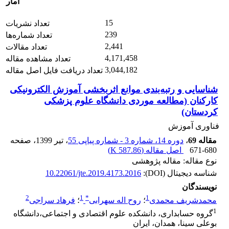
آمار
15
تعداد نشریات
239
تعداد شماره‌ها
2,441
تعداد مقالات
4,171,458
تعداد مشاهده مقاله
3,044,182
تعداد دریافت فایل اصل مقاله
شناسایی و رتبه‌بندی موانع اثربخشی آموزش الکترونیکی
کارکنان (مطالعه موردی دانشگاه علوم پزشکی
کردستان)
فناوری آموزش
مقاله 69
،
دوره 14، شماره 3 - شماره پیاپی 55
، تیر 1399
، صفحه
671-680
اصل مقاله (
587.86 K
)
نوع مقاله: مقاله پژوهشی
شناسه دیجیتال (DOI):
10.22061/jte.2019.4173.2016
نویسندگان
2
1
*
1
محمدشریف محمدی
؛
روح اله سهرابی
؛
فرهاد سراجی
1
گروه حسابداری، دانشکده علوم اقتصادی و اجتماعی،دانشگاه
بوعلی سینا، همدان، ایران