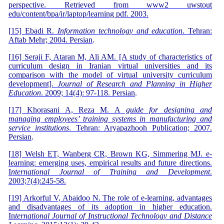
perspective. Retrieved from www2 uwstout
edu/content/bpa/ir/laptop/learning pdf. 2003.
[
15] Ebadi R.
Information technology and education
. Tehran:
Aftab Mehr; 2004. Persian
.
[
16] Seraji F, Ataran M, Ali AM. [A study of characteristics of
curriculum design in Iranian virtual universities and its
comparison with the model of virtual university curriculum
development].
Journal of Research and Planning in Higher
Education
. 2009; 14(4): 97-118. Persian
.
[
17] Khorasani A, Reza M. A
guide for designing and
managing employees’ training systems in manufacturing and
service institutions
. Tehran: Aryapazhooh Publication; 2007.
Persian
.
[
18] Welsh ET, Wanberg CR, Brown KG, Simmering MJ. e‐
learning: emerging uses, empirical results and future directions.
I
nternational Journal of Training and Development
.
2003;7(4):245-58.
[
19] Arkorful V, Abaidoo N. The role of e-learning, advantages
and disadvantages of its adoption in higher education.
In
ternational Journal of Instructional Technology and Distance