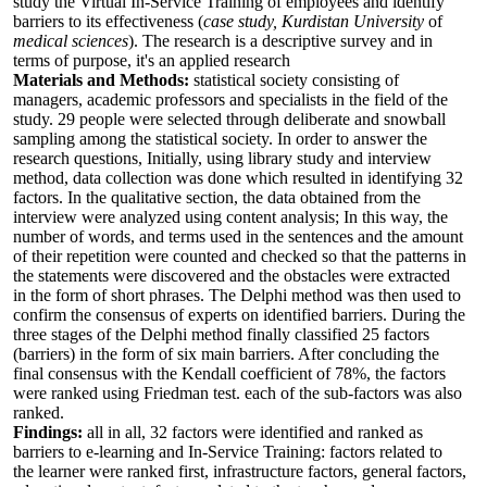
study the Virtual In-Service Training of employees and identify
barriers to its effectiveness (
case study, Kurdistan University
of
medical sciences
). The research is a descriptive survey and in
terms of purpose, it's an applied research
Materials and Methods:
statistical society consisting of
managers, academic professors and specialists in the field of the
study. 29 people were selected through deliberate and snowball
sampling among the statistical society. In order to answer the
research questions, Initially, using library study and interview
method, data collection was done which resulted in identifying 32
factors. In the qualitative section, the data obtained from the
interview were analyzed using content analysis; In this way, the
number of words, and terms used in the sentences and the amount
of their repetition were counted and checked so that the patterns in
the statements were discovered and the obstacles were extracted
in the form of short phrases. The Delphi method was then used to
confirm the consensus of experts on identified barriers. During the
three stages of the Delphi method finally classified 25 factors
(barriers) in the form of six main barriers. After concluding the
final consensus with the Kendall coefficient of 78%, the factors
were ranked using Friedman test. each of the sub-factors was also
ranked.
Findings:
all in all, 32 factors were identified and ranked as
barriers to e-learning and In-Service Training: factors related to
the learner were ranked first, infrastructure factors, general factors,