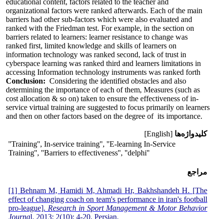
educational content, factors related to the teacher and
organizational factors were ranked afterwards. Each of the main
barriers had other sub-factors which were also evaluated and
ranked with the Friedman test. For example, in the section on
barriers related to learners: learner resistance to change was
ranked first, limited knowledge and skills of learners on
information technology was ranked second, lack of trust in
cyberspace learning was ranked third and learners limitations in
accessing Information technology instruments was ranked forth
Conclusion:
Considering the identified obstacles and also
determining the importance of each of them, Measures (such as
cost allocation & so on) taken to ensure the effectiveness of in-
service virtual training are suggested to focus primarily on learners
and then on other factors based on the degree of its importance.
کلیدواژه‌ها
[English]
''Training'', In-service training'', ''E-learning In-Service
Training'', ''Barriers to effectiveness'', ''delphi''
مراجع
[1] Behnam M, Hamidi M, Ahmadi Hr, Bakhshandeh H. [The
effect of changing coach on team's performance in iran's football
pro-league].
Research in Sport Management & Motor Behavior
Journa
l. 2013; 2(10): 4-20. Persian
.