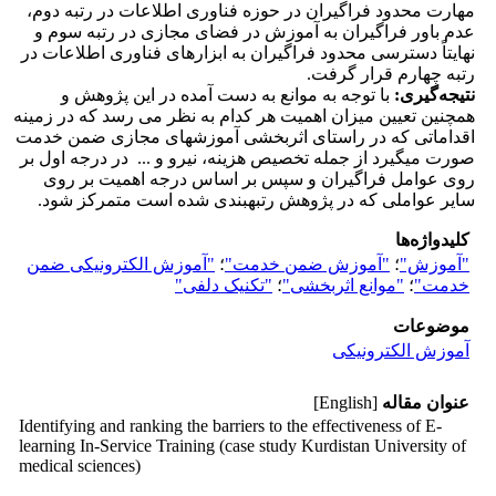
مهارت محدود فراگیران در حوزه فناوری اطلاعات در رتبه دوم،
عدم باور فراگیران به آموزش در فضای مجازی در رتبه سوم و
نهایتاً دسترسی محدود فراگیران به ابزارهای فناوری اطلاعات در
رتبه چهارم قرار گرفت.
نتیجه‌گیری:
با توجه به موانع به دست آمده در این پژوهش و
همچنین تعیین میزان اهمیت هر کدام به نظر می رسد که در زمینه
اقداماتی که در راستای اثربخشی آموزش­های مجازی ضمن خدمت
صورت می­گیرد از جمله تخصیص هزینه، نیرو و ... در درجه اول بر
روی عوامل فراگیران و سپس بر اساس درجه اهمیت بر روی
سایر عواملی که در پژوهش رتبه­بندی شده است متمرکز شود.
کلیدواژه‌ها
"آموزش"
؛
"آموزش ضمن خدمت"
؛
"آموزش الکترونیکی ضمن
خدمت"
؛
"موانع اثربخشی"
؛
"تکنیک دلفی"
موضوعات
آموزش الکترونیکی
عنوان مقاله
[English]
Identifying and ranking the barriers to the effectiveness of E-
learning In-Service Training (case study Kurdistan University of
medical sciences)