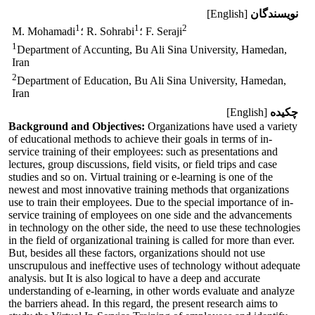
نویسندگان
[English]
1
1
2
؛ F. Seraji
؛ R. Sohrabi
M. Mohamadi
1
Department of Accunting, Bu Ali Sina University, Hamedan,
Iran
2
Department of Education, Bu Ali Sina University, Hamedan,
Iran
چکیده
[English]
Background and Objectives:
Organizations have used a variety
of educational methods to achieve their goals in terms of in-
service training of their employees: such as presentations and
lectures, group discussions, field visits, or field trips and case
studies and so on. Virtual training or e-learning is one of the
newest and most innovative training methods that organizations
use to train their employees. Due to the special importance of in-
service training of employees on one side and the advancements
in technology on the other side, the need to use these technologies
in the field of organizational training is called for more than ever.
But, besides all these factors, organizations should not use
unscrupulous and ineffective uses of technology without adequate
analysis. but It is also logical to have a deep and accurate
understanding of e-learning, in other words evaluate and analyze
the barriers ahead. In this regard, the present research aims to