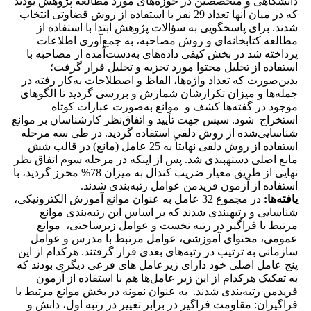
دانشگاهی و متخصصین در حوزه‌های مورد مطالعه پژوهش بودند
که در میان آنها تعداد 29 نفر با استفاده از روش قضاوتی انتخاب
شدند. برای پاسخگویی به سؤالات پژوهش ابتدا با استفاده از
مطالعه کتابخانه‌ای و روش مصاحبه، به جمع‌آوری اطلاعات
پرداخته شد در بخش کیفی داده‌های به‌دست‌آمده از مصاحبه با
استفاده از تحلیل محتوا مورد تجزیه‌ و تحلیل قرار گرفت؛
بدین‌صورت که تعداد واژه‌ها، الفاظ و اصطلاحات به‌کار رفته در
جمله‌ها و میزان تکرارشان شمارش و بررسی گردید تا الگوهای
موجود در گفته‌ها کشف و موانع به‌صورت عبارات کوتاه
استخراج شود. سپس جهت تأیید و اتفاق‌نظر کارشناسان بر موانع
شناسایی‌شده از روش دلفی استفاده گردید. در طی سه مرحله
استفاده از روش دلفی نهایتاً به 25 عامل (مانع) در قالب شش
مانع اصلی دسته­بندی شد. پس‌ از اینکه در مرحله سوم اتفاق ‌نظر
نهایی از طریق معیار ضریب کندال به میزان 78% محرز گردید، با
استفاده از آزمون فریدمن عوامل رتبه‌بندی شدند.
یافته‌ها:
در مجموع 32 عامل به عنوان موانع آموزش الکترونیکی،
شناسایی و رتبه­بندی شدند که بر اساس این رتبه‌بندی موانع
مرتبط با فراگیر در رتبه نخست و عوامل زیرساختی، موانع
عمومی، محتوای آموزشی، عوامل مرتبط با مدرس و عوامل
سازمانی به ترتیب در رتبه‌های بعدی قرار گرفتند. هرکدام از این
پنج عامل اصلی خود دارای زیرعامل های فرعی دیگری بودند که
به تفکیک هرکدام از این زیر عامل‌ها هم با استفاده از آزمون
فریدمن رتبه‌بندی شدند. به عنوان نمونه در بخش موانع مرتبط با
فراگیران: مقاومت فراگیر در برابر تغییر در رتبه اول، دانش و