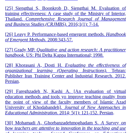
[
25] Siengthai S, Boonkrob D, Siengthai M. Evaluation of
training effectiveness: A case study of the Ministry of Interior,
Thailand.
Comprehensive Research Journal of Management
and Business Studies,(CRJMBS)
. 2016;1(1): 7-14.
[
26] Leavy P. Performance-based emergent methods.
Handbook
of Emergent Methods
. 2008:343-57.
[
27] Grady MP.
Qualitative and action research: A practitioner
handbook
. US: Phi Delta Kappa International; 1998.
[
28] Khorasani A, Dosti H.
Evaluating the effectiveness of
organizational learning (Operating Instructions).
Tehran:
Publisher Iran Training Center and Industrial Research. 2012.
Persian
.
[
29] Fareghzadeh N, Kashi A. [An evaluation of virtual
education methods and tools yo improve teaching quality from
the point of view of the faculty members of Islamic Azad
University of Khodabandeh].
Journal of New Approaches in
Educational Administration
. 2014; 5(1): 121-152. Persian
.
[
30] Mohamadi A, Ghorbanzadehmoghadam S.
A Survey on
how teachers are attentive to innovation in the teaching and use