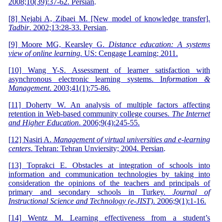
2008;10(39):37-62. Persian
.
[
8] Nejabi A, Zibaei M. [New model of knowledge transfer].
Tadbir
. 2002;13:28-33. Persian
.
[
9] Moore MG, Kearsley G.
Distance education: A systems
view of online learning.
US: Cengage Learning; 2011.
[
10] Wang Y-S. Assessment of learner satisfaction with
asynchronous electronic learning systems. I
nformation &
Management
. 2003;41(1):75-86.
[
11] Doherty W. An analysis of multiple factors affecting
retention in Web-based community college courses.
The Internet
and Higher Education
. 2006;9(4):245-55.
[
12] Nasiri A.
Management of virtual universities and e-learning
centers
. Tehran: Tehran Unviersity; 2004. Persian
.
[
13] Toprakci E. Obstacles at integration of schools into
information and communication technologies by taking into
consideration the opinions of the teachers and principals of
primary and secondary schools in Turkey.
Journal of
Instructional Science and Technology (e-JIST)
. 2006;9(1):1-16.
[
14] Wentz M. Learning effectiveness from a student’s