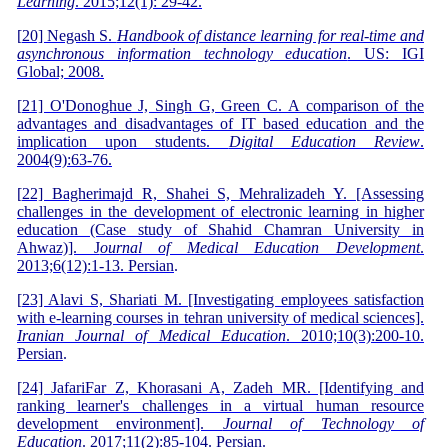
Learning
. 2015;12(1): 29-42.
[
20] Negash S.
Handbook of distance learning for real-time and
asynchronous information technology education
. US: IGI
Global; 2008.
[
21] O'Donoghue J, Singh G, Green C. A comparison of the
advantages and disadvantages of IT based education and the
implication upon students.
Digital Education Review
.
2004(9):63-76.
[
22] Bagherimajd R, Shahei S, Mehralizadeh Y. [Assessing
challenges in the development of electronic learning in higher
education (Case study of Shahid Chamran University in
Ahwaz)]. J
ournal of Medical Education Development
.
2013;6(12):1-13. Persian
.
[
23] Alavi S, Shariati M. [Investigating employees satisfaction
with e-learning courses in tehran university of medical sciences].
Iranian Journal of Medical Education
. 2010;10(3):200-10.
Persian
.
[
24] JafariFar Z, Khorasani A, Zadeh MR. [Identifying and
ranking learner's challenges in a virtual human resource
development environment].
Journal of Technology of
Education
. 2017;11(2):85-104. Persian
.