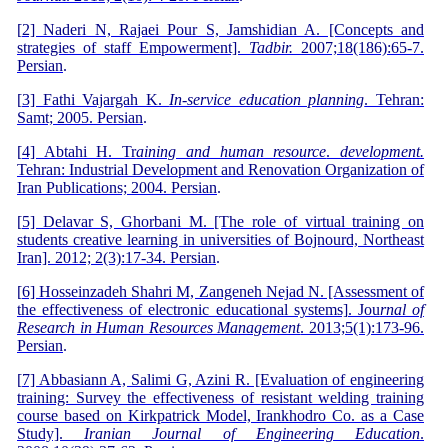
[
2] Naderi N, Rajaei Pour S, Jamshidian A. [Concepts and
strategies of staff Empowerment].
Tadbir.
2007;18(186):65-7.
Persian
.
[
3] Fathi Vajargah K.
In-service education planning
. Tehran:
Samt; 2005. Persian
.
[
4] Abtahi H. Tr
aining and human resource
.
development.
Tehran: Industrial Development and Renovation Organization of
Iran Publications; 2004. Persian
.
[
5] Delavar S, Ghorbani M. [The role of virtual training on
students creative learning in universities of Bojnourd, Northeast
Iran]­. 2012; 2(3):17-34. Persian
.
[
6] Hosseinzadeh Shahri M, Zangeneh Nejad N. [Assessment of
the effectiveness of electronic educational systems]. Jou
rnal of
Research in Human Resources Management
. 2013;5(1):173-96.
Persian
.
[
7] Abbasiann A, Salimi G, Azini R. [Evaluation of engineering
training: Survey the effectiveness of resistant welding training
course based on Kirkpatrick Model, Irankhodro Co. as a Case
Study].
Iranian Journal of Engineering Education
.