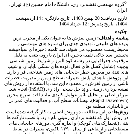
2
گروه مهندسی نقشه‌برداری، دانشگاه امام حسین (ع)، تهران،
ایران
تاریخ دریافت
:
20 بهمن 1403
،
تاریخ بازنگری
:
14 اردیبهشت
1404
،
تاریخ پذیرش
:
12 خرداد 1404
چکیده
پیشینه و اهداف:
زمین ­لغزش ­ها به‌عنوان یکی از مخرب ­ترین
پدیده ­های طبیعی، تهدیدی جدی برای سازه ­های مهندسی و
محیط‌زیست محسوب می ­شوند. سد تلمبه­ ذخیره ­ای سیاه‌بیشه
نخستین سد خاکی تلمبه ذخیره ­ای ایران با رویه بتنی، به دلیل
موقعیت جغرافیایی در رشته کوه البرز و شرایط زمین شناسی
پیچیده (شامل گسل­ های فعال، توده­ های سنگی ناپایدار، و شیب ­
های تند)، در معرض خطر جابجایی­ های زمین­ شناختی قرار دارد.
این پژوهش با هدف پایش تغییرات سطح زمین و مدیریت خطرات
ناشی از زمین­ لغزش در محدوده این سد، با استفاده از روش­ های
نقشه ­برداری زمینی و تداخل ­سنجی راداری (InSAR) انجام شد.
تمرکز اصلی بر تحلیل تأثیر عوامل کلیدی مانند افت سریع مخزن
(Rapid Drawdown)، نوسانات سطح آب، و فعالیت­ های عمرانی
بر ناپایداری منطقه بود.
روش‌ها‌:
در این مطالعه، دو روش اصلی به کار گرفته شده است.
در روش اول که نقشه ­برداری زمینی نام دارد، با نصب تارگت­ ها
بتنی (بنچمارک ­های کوچک) و اندازه ­گیری دوره­ای جابجایی ­های
مسطحاتی و ارتفاعی از سال ۱۳۹۰ تاکنون، تغییرات در نقاط