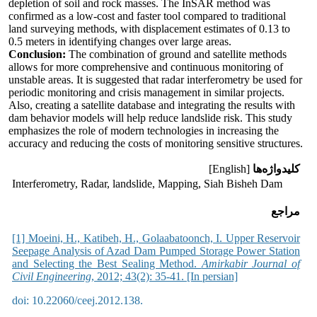
depletion of soil and rock masses. The InSAR method was
confirmed as a low-cost and faster tool compared to traditional
land surveying methods, with displacement estimates of 0.13 to
0.5 meters in identifying changes over large areas.
Conclusion:
The combination of ground and satellite methods
allows for more comprehensive and continuous monitoring of
unstable areas. It is suggested that radar interferometry be used for
periodic monitoring and crisis management in similar projects.
Also, creating a satellite database and integrating the results with
dam behavior models will help reduce landslide risk. This study
emphasizes the role of modern technologies in increasing the
accuracy and reducing the costs of monitoring sensitive structures.
کلیدواژه‌ها
[English]
Interferometry, Radar, landslide, Mapping, Siah Bisheh Dam
مراجع
[1] Moeini, H., Katibeh, H., Golaabatoonch, I. Upper Reservoir
Seepage Analysis of Azad Dam Pumped Storage Power Station
and Selecting the Best Sealing Method.
Amirkabir Journal of
Civil Engineering
, 2012; 43(2): 35-41. [In persian]
doi: 10.22060/ceej.2012.138.