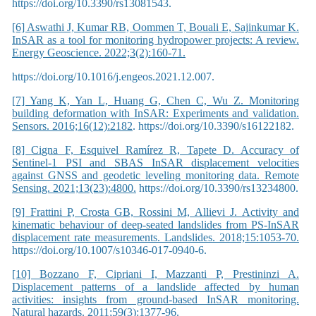
https://doi.org/10.3390/rs13081543.
[6] Aswathi J, Kumar RB, Oommen T, Bouali E, Sajinkumar K.
InSAR as a tool for monitoring hydropower projects: A review.
Energy Geoscience. 2022;3(2):160-71.
https://doi.org/10.1016/j.engeos.2021.12.007.
[7] Yang K, Yan L, Huang G, Chen C, Wu Z. Monitoring
building deformation with InSAR: Experiments and validation.
Sensors. 2016;16(12):2182
. https://doi.org/10.3390/s16122182.
[8] Cigna F, Esquivel Ramírez R, Tapete D. Accuracy of
Sentinel-1 PSI and SBAS InSAR displacement velocities
against GNSS and geodetic leveling monitoring data. Remote
Sensing. 2021;13(23):4800.
https://doi.org/10.3390/rs13234800.
[9] Frattini P, Crosta GB, Rossini M, Allievi J. Activity and
kinematic behaviour of deep-seated landslides from PS-InSAR
displacement rate measurements. Landslides. 2018;15:1053-70.
https://doi.org/10.1007/s10346-017-0940-6.
[10] Bozzano F, Cipriani I, Mazzanti P, Prestininzi A.
Displacement patterns of a landslide affected by human
activities: insights from ground-based InSAR monitoring.
Natural hazards. 2011;59(3):1377-96.