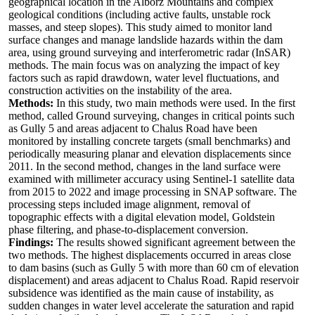
geographical location in the Alborz Mountains and complex
geological conditions (including active faults, unstable rock
masses, and steep slopes). This study aimed to monitor land
surface changes and manage landslide hazards within the dam
area, using ground surveying and interferometric radar (InSAR)
methods. The main focus was on analyzing the impact of key
factors such as rapid drawdown, water level fluctuations, and
construction activities on the instability of the area.
Methods:
In this study, two main methods were used. In the first
method, called Ground surveying, changes in critical points such
as Gully 5 and areas adjacent to Chalus Road have been
monitored by installing concrete targets (small benchmarks) and
periodically measuring planar and elevation displacements since
2011. In the second method, changes in the land surface were
examined with millimeter accuracy using Sentinel-1 satellite data
from 2015 to 2022 and image processing in SNAP software. The
processing steps included image alignment, removal of
topographic effects with a digital elevation model, Goldstein
phase filtering, and phase-to-displacement conversion.
Findings:
The results showed significant agreement between the
two methods. The highest displacements occurred in areas close
to dam basins (such as Gully 5 with more than 60 cm of elevation
displacement) and areas adjacent to Chalus Road. Rapid reservoir
subsidence was identified as the main cause of instability, as
sudden changes in water level accelerate the saturation and rapid