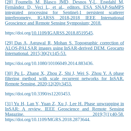
[28] Foumelis M, Blasco JMD, Desnos Y-L, Engdahl M,
Fernández D, Veci L, et al., editors. ESA SNAP-StaMPS
integrated processing for Sentinel-1 persistent scatterer
interferometry. IGARSS 2018-2018 IEEE International
Geoscience and Remote Sensing Symposium; 2018.
https://doi.org/
10.1109/IGARSS.2018.8519545
.
[29] Das A, Agrawal R, Mohan S. Topographic correction of
ALOS-PALSAR images using InSAR-derived DEM. Geocarto
International. 2015;30(2):145-53.
https://doi.org/10.1080/10106049.2014.883436.
[30] Pu L, Zhang X, Zhou Z, Shi J, Wei S, Zhou Y. A phase
filtering method with scale recurrent networks for InSAR.
Remote Sensing. 2020;12(20):3453.
https://doi.org/10.3390/rs12203453.
[31] Yu H, Lan Y, Yuan Z, Xu J, Lee H. Phase unwrapping in
InSAR: A review. IEEE Geoscience and Remote Sensing
Magazine. 2019;7(1):40-58.
https://doi.org/10.1109/MGRS.2018.2873644.