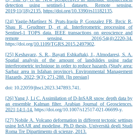
detection using sentinel-1 datasets. Remote sensing.
2019;11(18):2135.
https://doi.org/10.3390/rs11182135
.
[24] Yagüe-Martínez N, Prats-Iraola P, Gonzalez FR, Brcic R,
Shau R, Geudtner D, et al. Interferometric processing of
Sentinel-1 TOPS data. IEEE transactions on geoscience and
remote sensing. 2016;54(4):2220-34.
https://doi.org/
10.1109/TGRS.2015.2497902
.
[25] Keshavarz, S. R., Bayati Eshkaftaki, J., Almodaresi, S. A.
Spatial analysis of the amount of landslides using radar
interferometric technique in order to reduce hazards (Study area:
Sarbaz area in Isfahan province). Environmental Management
Hazards, 2022; 9(3): 271-288. [In presian]
doi: 10.22059/jhsci.2023.347893.741.
[26] Yang J, Li C. Assimilation of D-InSAR snow depth data by
an ensemble Kalman filter. Arabian Journal of Geosciences.
2021;14:1-14.
https://doi.org/10.1007/s12517-021-06699-y.
[27] Nobile A. Volcano deformation in different tectonic settings
using InSAR and modeling. Ph.D thesis, Università degli Studi
Roma Tre Dipartimento di scienze, 2013.