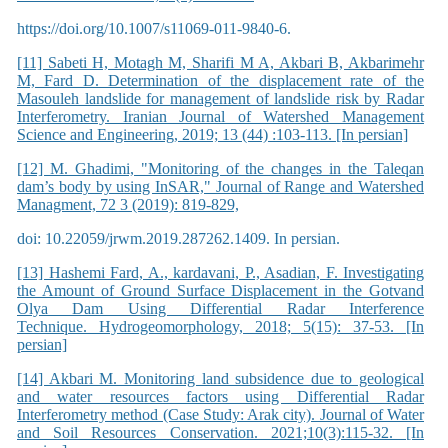
https://doi.org/10.1007/s11069-011-9840-6.
[11] Sabeti H, Motagh M, Sharifi M A, Akbari B, Akbarimehr
M, Fard D. Determination of the displacement rate of the
Masouleh landslide for management of landslide risk by Radar
Interferometry. Iranian Journal of Watershed Management
Science and Engineering, 2019; 13 (44) :103-113. [In persian]
[12] M. Ghadimi, "Monitoring of the changes in the Taleqan
dam’s body by using InSAR," Journal of Range and Watershed
Managment, 72 3 (2019): 819-829,
doi: 10.22059/jrwm.2019.287262.1409. In persian.
[13] Hashemi Fard, A., kardavani, P., Asadian, F. Investigating
the Amount of Ground Surface Displacement in the Gotvand
Olya Dam Using Differential Radar Interference
Technique. Hydrogeomorphology, 2018; 5(15): 37-53. [In
persian]
[14] Akbari M. Monitoring land subsidence due to geological
and water resources factors using Differential Radar
Interferometry method (Case Study: Arak city). Journal of Water
and Soil Resources Conservation. 2021;10(3):115-32. [In