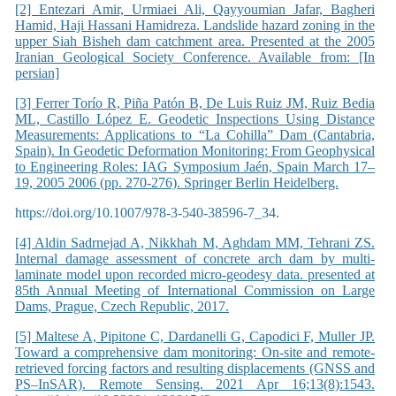
[2] Entezari Amir, Urmiaei Ali, Qayyoumian Jafar, Bagheri
Hamid, Haji Hassani Hamidreza. Landslide hazard zoning in the
upper Siah Bisheh dam catchment area. Presented at the 2005
Iranian Geological Society Conference. Available from: [In
persian]
[3] Ferrer Torío R, Piña Patón B, De Luis Ruiz JM, Ruiz Bedia
ML, Castillo López E. Geodetic Inspections Using Distance
Measurements: Applications to “La Cohilla” Dam (Cantabria,
Spain). In Geodetic Deformation Monitoring: From Geophysical
to Engineering Roles: IAG Symposium Jaén, Spain March 17–
19, 2005 2006 (pp. 270-276). Springer Berlin Heidelberg.
https://doi.org/10.1007/978-3-540-38596-7_34.
[4] Aldin Sadrnejad A, Nikkhah M, Aghdam MM, Tehrani ZS.
Internal damage assessment of concrete arch dam by multi-
laminate model upon recorded micro-geodesy data. presented at
85th Annual Meeting of International Commission on Large
Dams, Prague, Czech Republic, 2017.
[5] Maltese A, Pipitone C, Dardanelli G, Capodici F, Muller JP.
Toward a comprehensive dam monitoring: On-site and remote-
retrieved forcing factors and resulting displacements (GNSS and
PS–InSAR). Remote Sensing. 2021 Apr 16;13(8):1543.