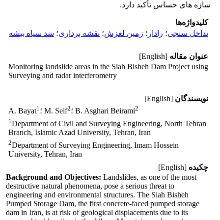
سازه­ های حساس تأکید دارد.
کلیدواژه‌ها
تداخل سنجی
؛
رادار
؛
زمین لغزش
؛
نقشه برداری
؛
سد سیاه بیشه
عنوان مقاله
[English]
Monitoring landslide areas in the Siah Bisheh Dam Project using
Surveying and ‎radar interferometry
نویسندگان
[English]
1
2
2
؛ B. Asghari Beirami
؛ M. Seif
A. Bayat
1
Department of Civil and Surveying Engineering, North Tehran
Branch, Islamic Azad University, Tehran, Iran
2
Department of Surveying Engineering, Imam Hossein
University, Tehran, Iran
چکیده
[English]
Background and Objectives:
Landslides, as one of the most
destructive natural phenomena, pose a serious threat to
engineering and environmental structures. The Siah Bisheh
Pumped Storage Dam, the first concrete-faced pumped storage
dam in Iran, is at risk of geological displacements due to its