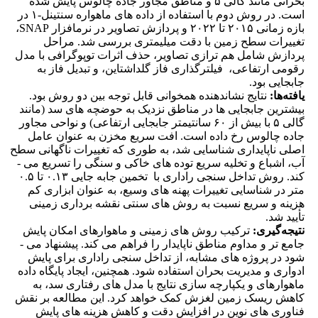
بحرانی مانند گالی ۵ و مناطق مجاور جاده چالوس پایش شده
است. در روش دوم با استفاده از داده ­های ماهواره سنتینل-۱ در
بازه زمانی ۲۰۱۵ تا ۲۰۲۲ و پردازش تصاویر در نرم­افزار SNAP،
تغییرات سطح زمین با دقت میلیمتری بررسی شد. مراحل
پردازش شامل هم­ ترازی تصاویر، حذف اثرات توپوگرافی با مدل
رقومی ارتفاعی، فیلترگذاری فاز گلداشتاین، و تبدیل فاز به
جابجایی بود.
یافته‌ها:
نتایج نشان­دهنده همخوانی قابل توجه بین دو روش بود.
بیشترین جابجایی ­ها در مناطق نزدیک به حوضچه­ های سد (مانند
گالی ۵ با بیش از ۶۰ سانتیمتر جابجایی ارتفاعی) و نواحی مجاور
جاده چالوس رخ داده است. افت سریع مخزن به عنوان عامل
اصلی ناپایداری شناسایی شد، به طوری که تغییرات ناگهانی سطح
آب، اشباع و تخلیه سریع توده ­های خاکی و سنگی را تسریع می ­
کند. روش تداخل­ سنجی راداری با تخمین جابه ­جایی ۰.۱۳ تا ۰.۵
متر در شناسایی تغییرات پهنه های وسیع، به عنوان ابزاری کم
هزینه و سریع نسبت به روش­ های سنتی نقشه­ برداری زمینی
تأیید شد.
نتیجه‌گیری:
ترکیب روش ­های زمینی و ماهواره­ای امکان پایش
جامع ­تر و مداوم مناطق ناپایدار را فراهم می ­کند. پیشنهاد می ­
شود در پروژه­ های مشابه، از تداخل ­سنجی راداری برای پایش
ادواری و مدیریت بحران استفاده شود. همچنین، ایجاد پایگاه داده
ماهواره­ای و یکپارچه ­سازی نتایج با مدل­ های رفتاری سد، به
کاهش ریسک زمین­ لغزش کمک خواهد کرد. این مطالعه بر نقش
فناوری ­های نوین در افزایش دقت و کاهش هزینه ­های پایش