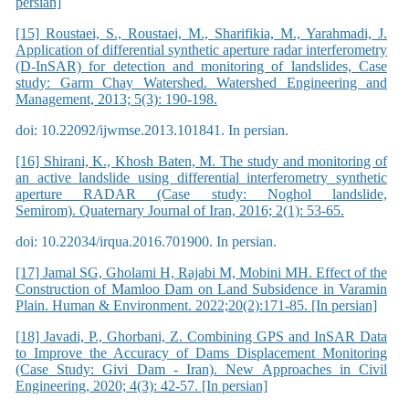
persian]
[15] Roustaei, S., Roustaei, M., Sharifikia, M., Yarahmadi, J.
Application of differential synthetic aperture radar interferometry
(D-InSAR) for detection and monitoring of landslides, Case
study: Garm Chay Watershed. Watershed Engineering and
Management, 2013; 5(3): 190-198.
doi: 10.22092/ijwmse.2013.101841. In persian.
[16] Shirani, K., Khosh Baten, M. The study and monitoring of
an active landslide using differential interferometry synthetic
aperture RADAR (Case study: Noghol landslide,
Semirom). Quaternary Journal of Iran, 2016; 2(1): 53-65.
doi: 10.22034/irqua.2016.701900. In persian.
[17] Jamal SG, Gholami H, Rajabi M, Mobini MH. Effect of the
Construction of Mamloo Dam on Land Subsidence in Varamin
Plain. Human & Environment. 2022;20(2):171-85. [In persian]
[18] Javadi, P., Ghorbani, Z. Combining GPS and InSAR Data
to Improve the Accuracy of Dams Displacement Monitoring
(Case Study: Givi Dam - Iran). New Approaches in Civil
Engineering, 2020; 4(3): 42-57. [In persian]