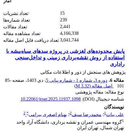
آمار
15
تعداد نشریات
239
تعداد شماره‌ها
2,441
تعداد مقالات
4,166,338
تعداد مشاهده مقاله
3,041,744
تعداد دریافت فایل اصل مقاله
پایش محدوده‌های لغزشی در‎ ‎پروژه سدهای سیاه‌بیشه با
استفاده از روش نقشه‌برداری زمینی و ‏تداخل‌سنجی
راداری
پژوهش های سنجش از دور و اطلاعات مکانی
مقاله 6
،
دوره 3، شماره 1 - شماره پیاپی 5
، دی 1403
، صفحه
85-
101
اصل مقاله (
3.32 M
)
نوع مقاله: مقاله پژوهشی
شناسه دیجیتال (DOI):
10.22061/jrsgr.2025.11937.1098
نویسندگان
2
*
2
1
علی بیات
؛
محمدرضا سیف
؛
بهنام اصغری بیرامی
1
گروه مهندسی عمران و نقشه برداری، دانشگاه آزاد واحد
تهران شمال، تهران ایران