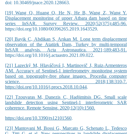
doi: 10.30469/jnace.2020.128663.
[19] Wang Q, Huang Q, He N, He B, Wang Z, Wang Y.
Displacement monitoring of upper Atbara dam based on time
series InSAR. Survey Review. 2020;52(375):485-96.
https://doi.org/10.1080/00396265.2019.1643529.
[20] Bayik C, Abdikan S, Arıkan M. Long term displacement
observation of the Atatürk Dam, Turkey by multi-temporal
InSAR analysis. Acta Astronautica. 2021;189:483-91.
https://doi.org/10.1016/j.actaastro.2021.09.022.
[21] Lazecký M, Hlaváčová I, Martinovič J, Ruiz-Armenteros
AM. Accuracy of Sentinel-1 interferometry monitoring system
based on topography-free phase images. Procedia computer
science. 2018;138:310-7.
https://doi.org/10.1016/j.procs.2018.10.044
.
[22] Tzouvaras M, Danezis C, Hadjimitsis DG. Small scale
landslide detection using Sentinel-1 interferometric SAR
coherence. Remote Sensing. 2020;12(10):1560.
https://doi.org/10.3390/rs12101560
.
[23] Mantovani M, Bossi G, Marcato G, Schenato L, Tedesco
G, Titti G, et al. New perspectives in landslide displacement