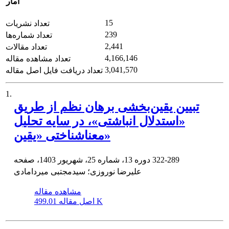
آمار
15
تعداد نشریات
239
تعداد شماره‌ها
2,441
تعداد مقالات
4,166,146
تعداد مشاهده مقاله
3,041,570
تعداد دریافت فایل اصل مقاله
1.
تبیین یقین‌بخشی برهان نظم از طریق
«استدلال انباشتی»، در سایه تحلیل
معناشناختی «یقین»
322-289
دوره 13، شماره 25، شهریور 1403، صفحه
علیرضا نوروزی؛ سیدمجتبی میردامادی
مشاهده مقاله
499.01 K
اصل مقاله